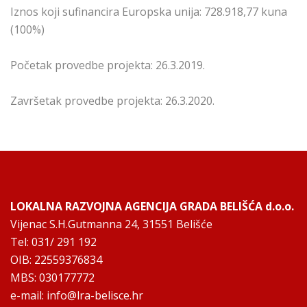
Iznos koji sufinancira Europska unija: 728.918,77 kuna
(100%)
Početak provedbe projekta: 26.3.2019.
Završetak provedbe projekta: 26.3.2020.
LOKALNA RAZVOJNA AGENCIJA GRADA BELIŠĆA d.o.o.
Vijenac S.H.Gutmanna 24, 31551 Belišće
Tel: 031/ 291 192
OIB: 22559376834
MBS: 030177772
e-mail:
info@lra-belisce.hr