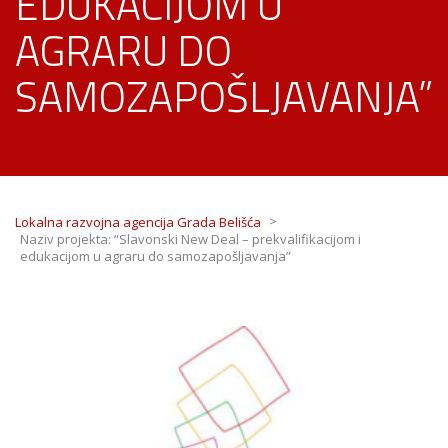
EDUKACIJOM U
AGRARU DO
SAMOZAPOŠLJAVANJA”
>
Lokalna razvojna agencija Grada Belišća
Naziv projekta: “Slavonski New Deal – prekvalifikacijom i
edukacijom u agraru do samozapošljavanja”