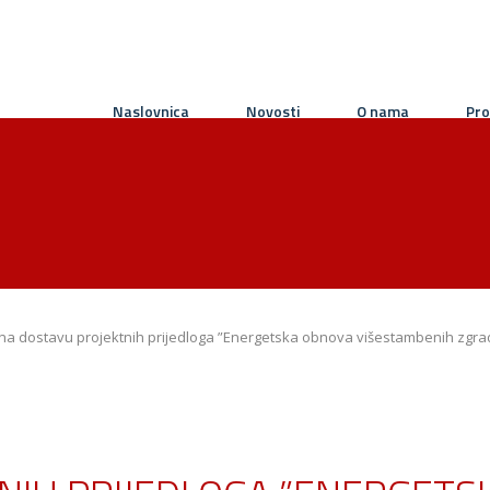
Naslovnica
Novosti
O nama
Pro
 na dostavu projektnih prijedloga ”Energetska obnova višestambenih zgra