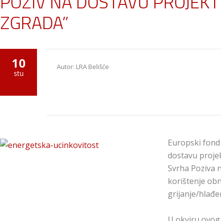
POZIV NA DOSTAVU PROJEK
ZGRADA”
10
Autor: LRA Belišće
stu
Europski fond 
dostavu proje
Svrha Poziva 
korištenje obn
grijanje/hlađe
U okviru ovog 