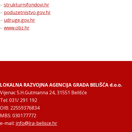
–
strukturnifondovi.hr
–
poduzetnistvo.gov.hr
–
udruge.gov.hr
–
www.obz.hr
LOKALNA RAZVOJNA AGENCIJA GRADA BELIŠĆA d.o.o.
Vijenac S.H.Gutmanna 24, 31551 Belišće
Tel: 031/ 291 192
OIB: 22559376834
MBS: 030177772
e-mail:
info@lra-belisce.hr