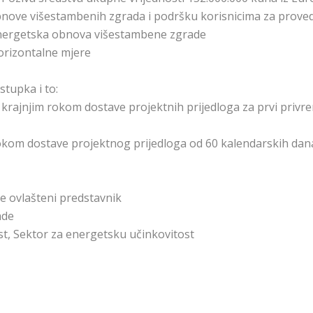
nove višestambenih zgrada i podršku korisnicima za provedb
nergetska obnova višestambene zgrade
orizontalne mjere
tupka i to:
 krajnjim rokom dostave projektnih prijedloga za prvi priv
okom dostave projektnog prijedloga od 60 kalendarskih dana
e ovlašteni predstavnik
ade
st, Sektor za energetsku učinkovitost