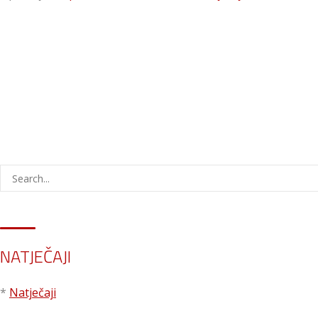
NATJEČAJI
*
Natječaji