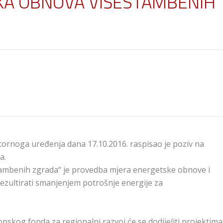
SKA OBNOVA VIŠESTAMBENIH
stornoga uređenja dana 17.10.2016. raspisao je poziv na
a.
tambenih zgrada“ je provedba mjera energetske obnove i
ezultirati smanjenjem potrošnje energije za
pskog fonda za regionalni razvoj će se dodijeliti projektima