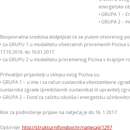
energetske ob
• GRUPA 1 – E
• GRUPA 2 – H
Bespovratna sredstva dodjeljivat će se putem otvorenog pos
• za GRUPU 1 u modalitetu višekratnih privremenih Poziva s
17.10.2016. do 16.01.2017.
• za GRUPU 2 u modalitetu privremenog Poziva s krajnjim r
Prihvatljivi prijavitelji u sklopu ovog Poziva su:
• GRUPA 1 – u ime i za račun suvlasnika višestambene zgrad
suvlasnika zgrade (predstavnik suvlasnika) ili upravitelj zgr
• GRUPA 2 – Fond za zaštitu okoliša i energetsku učinkovito
Rok za podnošenje prijave na natječaj je do 16. 1 2017.
Opširnije:
http://strukturnifondovi.hr/natjecaji/1297