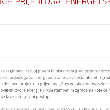
TNIH PRIJEDLOGA ”ENERGET
za regionalni razvoj putem Ministarstva graditeljstva i pro
ktnih prijedloga za Energetsku obnova višestambenih zgrad
na dostavu projektnih prijedloga „Energetska obnova višes
ovljivih izvora energije u višestambenim zgradama koje će r
nje kroz integrirani pristup.
Poziva sredstva ukupne vrijednosti 152.000.000 kuna iz Euro