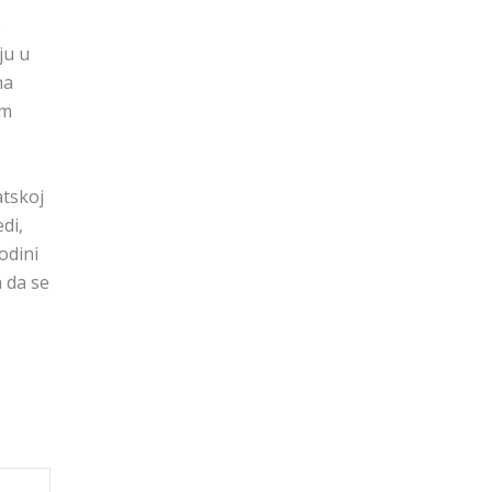
e
ju u
na
im
atskoj
di,
odini
a da se