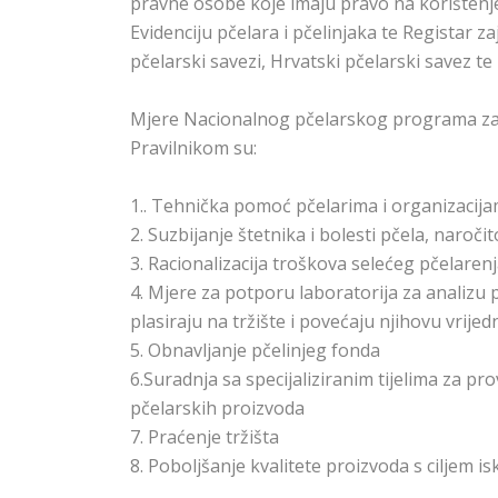
pravne osobe koje imaju pravo na korišten
Evidenciju pčelara i pčelinjaka te Registar z
pčelarski savezi, Hrvatski pčelarski savez te
Mjere Nacionalnog pčelarskog programa za 
Pravilnikom su:
1.. Tehnička pomoć pčelarima i organizacij
2. Suzbijanje štetnika i bolesti pčela, naroči
3. Racionalizacija troškova selećeg pčelaren
4. Mjere za potporu laboratorija za analizu 
plasiraju na tržište i povećaju njihovu vrijed
5. Obnavljanje pčelinjeg fonda
6.Suradnja sa specijaliziranim tijelima za p
pčelarskih proizvoda
7. Praćenje tržišta
8. Poboljšanje kvalitete proizvoda s ciljem is