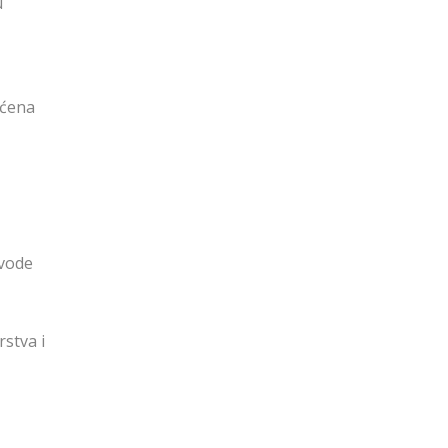
u
aćena
zvode
rstva i