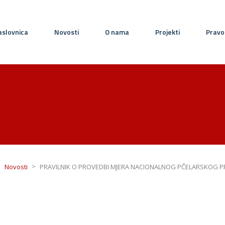
slovnica
Novosti
O nama
Projekti
Pravo
>
>
Novosti
PRAVILNIK O PROVEDBI MJERA NACIONALNOG PČELARSKOG PR