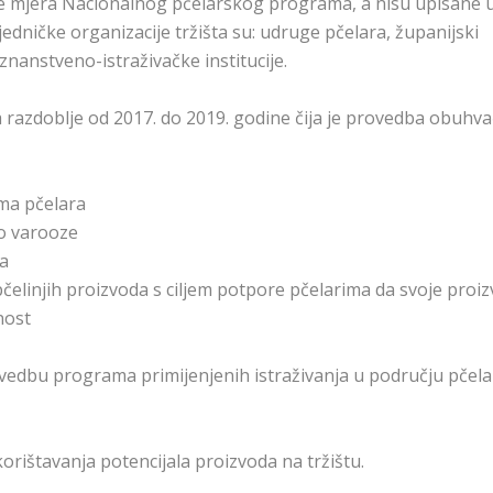
je mjera Nacionalnog pčelarskog programa, a nisu upisane 
ajedničke organizacije tržišta su: udruge pčelara, županijski
 znanstveno-istraživačke institucije.
razdoblje od 2017. do 2019. godine čija je provedba obuhv
ama pčelara
to varooze
ja
pčelinjih proizvoda s ciljem potpore pčelarima da svoje proi
nost
rovedbu programa primijenjenih istraživanja u području pčela
korištavanja potencijala proizvoda na tržištu.