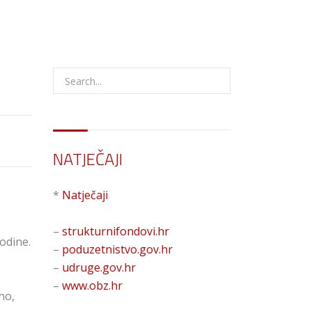
.
NATJEČAJI
*
Natječaji
–
strukturnifondovi.hr
odine.
–
poduzetnistvo.gov.hr
–
udruge.gov.hr
–
www.obz.hr
no,