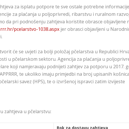
ahtjeva za isplatu potpore te sve ostale potrebne informacij
ije za plaćanja u poljoprivredi, ribarstvu i ruralnom razvo
o da pri podnošenju zahtjeva koristite obrasce objavljene 
rrr.hr/pcelarstvo-1038.aspx
jer obrasci objavljeni u Narodn
i.
it će se uvjeti za bolji položaj pčelarstva u Republici Hrv
sti u pčelarskom sektoru. Agencija za plaćanja u poljoprivre
elare koji namjeravaju podnijeti zahtjev za potporu u 2017. g
u APPRRR, te ukoliko imaju primjedbi na broj upisanih košnic
elarski savez (HPS), te o izvršenoj ispravci zatim izvijeste
 zahtjeva u pčelarstvu:
Rok za dostavu zahtjeva