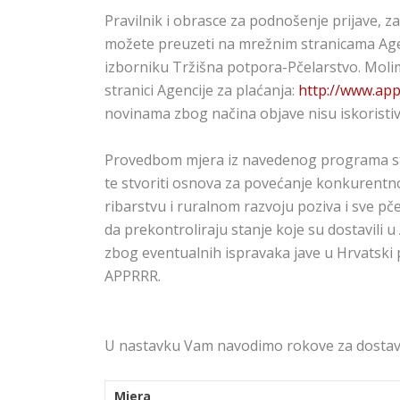
Pravilnik i obrasce za podnošenje prijave, z
možete preuzeti na mrežnim stranicama Agenc
izborniku Tržišna potpora-Pčelarstvo. Molim
stranici Agencije za plaćanja:
http://www.app
novinama zbog načina objave nisu iskoristiv
Provedbom mjera iz navedenog programa stvor
te stvoriti osnova za povećanje konkurentno
ribarstvu i ruralnom razvoju poziva i sve pč
da prekontroliraju stanje koje su dostavili 
zbog eventualnih ispravaka jave u Hrvatski pč
APPRRR.
U nastavku Vam navodimo rokove za dostavu
Mjera