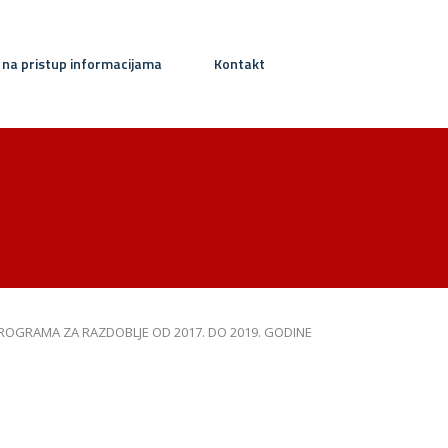
 na pristup informacijama
Kontakt
OGRAMA ZA RAZDOBLJE OD 2017. DO 2019. GODINE