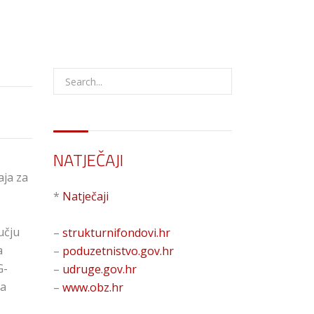
NATJEČAJI
aja za
*
Natječaji
učju
–
strukturnifondovi.hr
a
–
poduzetnistvo.gov.hr
G-
–
udruge.gov.hr
ja
–
www.obz.hr