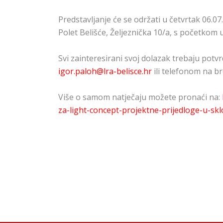
Predstavljanje će se održati u četvrtak 06.0
Polet Belišće, Željeznička 10/a, s početkom u
Svi zainteresirani svoj dolazak trebaju potvr
igor.paloh@lra-belisce.hr
ili telefonom na br
Više o samom natječaju možete pronaći na:
za-light-concept-projektne-prijedloge-u-sk