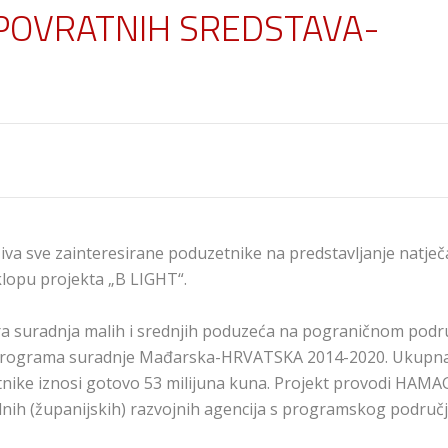
POVRATNIH SREDSTAVA-
iva sve zainteresirane poduzetnike na predstavljanje natječ
lopu projekta „B LIGHT“.
ira suradnja malih i srednjih poduzeća na pograničnom podr
 Programa suradnje Mađarska-HRVATSKA 2014-2020. Ukupn
nike iznosi gotovo 53 milijuna kuna. Projekt provodi HAMA
lnih (županijskih) razvojnih agencija s programskog područ