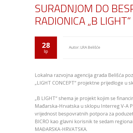
SURADNJOM DO BES
RADIONICA „B LIGHT“
28
Autor: LRA Belišće
lip
Lokalna razvojna agencija grada Belišća poz
„LIGHT CONCEPT“ projektne prijedloge u sk
„B LIGHT“ shema je projekt kojim se financ
Mađarska-Hrvatska u sklopu Interreg V-A
vrijednost bespovratnih potpora za poduzet
BICRO kao glavni korisnik te sedam regiona
MAĐARSKA-HRVATSKA.