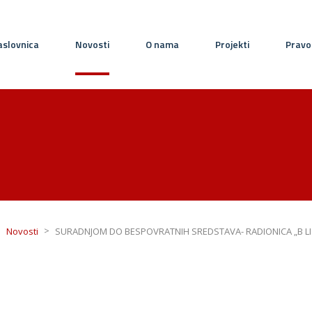
slovnica
Novosti
O nama
Projekti
Pravo
>
>
Novosti
SURADNJOM DO BESPOVRATNIH SREDSTAVA- RADIONICA „B L