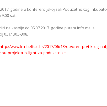
7.2017. godine u konferencijskoj sali Poduzetničkog inkubat
 9,00 sati.
diti najkasnije do 05.07.2017. godine putem info maila:
oj 031/ 303-908.
http://www.lra-belisce.hr/2017/06/13/otvoren-prvi-krug-natj
lopu-projekta-b-light-za-poduzetnike