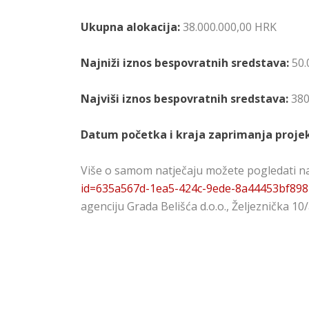
Ukupna alokacija:
38.000.000,00 HRK
Najniži iznos bespovratnih sredstava:
50.
Najviši iznos bespovratnih sredstava:
380
Datum početka i kraja zaprimanja projek
Više o samom natječaju možete pogledati na
id=635a567d-1ea5-424c-9ede-8a44453bf898
agenciju Grada Belišća d.o.o., Željeznička 10