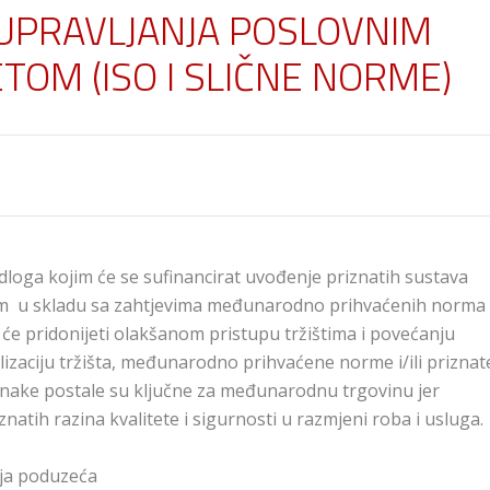
UPRAVLJANJA POSLOVNIM
TOM (ISO I SLIČNE NORME)
dloga kojim će se sufinancirat uvođenje priznatih sustava
om u skladu sa zahtjevima međunarodno prihvaćenih norma i
e će pridonijeti olakšanom pristupu tržištima i povećanju
zaciju tržišta, međunarodno prihvaćene norme i/ili priznat
oznake postale su ključne za međunarodnu trgovinu jer
atih razina kvalitete i sigurnosti u razmjeni roba i usluga.
nja poduzeća