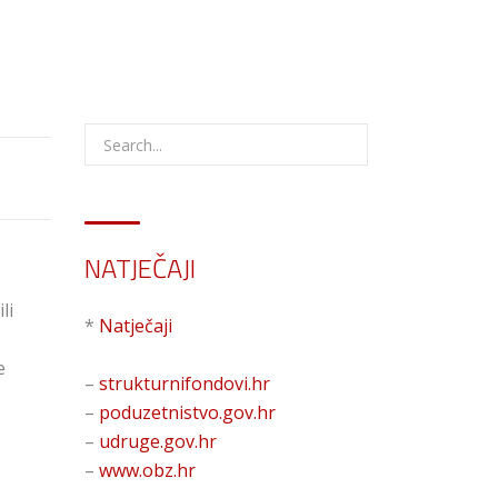
NATJEČAJI
li
*
Natječaji
e
–
strukturnifondovi.hr
–
poduzetnistvo.gov.hr
–
udruge.gov.hr
–
www.obz.hr