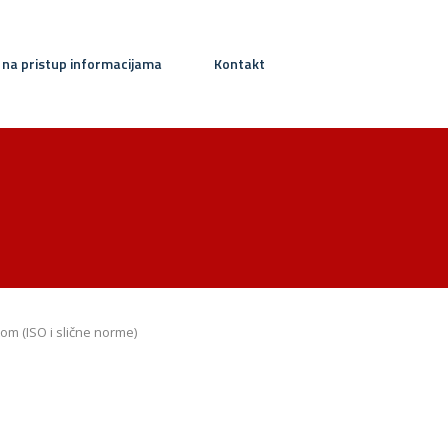
 na pristup informacijama
Kontakt
om (ISO i slične norme)