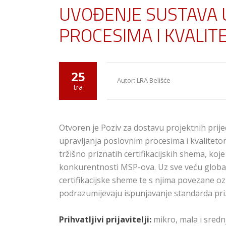
UVOĐENJE SUSTAVA 
PROCESIMA I KVALITE
25
Autor: LRA Belišće
tra
Otvoren je Poziv za dostavu projektnih prije
upravljanja poslovnim procesima i kvalitet
tržišno priznatih certifikacijskih shema, koj
konkurentnosti MSP-ova. Uz sve veću globali
certifikacijske sheme te s njima povezane 
podrazumijevaju ispunjavanje standarda prizn
Prihvatljivi prijavitelji:
mikro, mala i sred