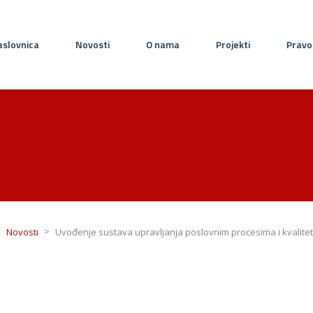
slovnica
Novosti
O nama
Projekti
Pravo
>
>
Novosti
Uvođenje sustava upravljanja poslovnim procesima i kvalitet