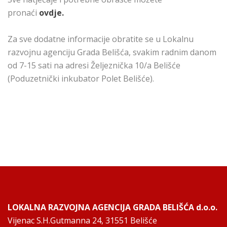
pronaći
ovdje.
Za sve dodatne informacije obratite se u Lokalnu
razvojnu agenciju Grada Belišća, svakim radnim danom
od 7-15 sati na adresi Željeznička 10/a Belišće
(Poduzetnički inkubator Polet Belišće).
LOKALNA RAZVOJNA AGENCIJA GRADA BELIŠĆA d.o.o.
Vijenac S.H.Gutmanna 24, 31551 Belišće