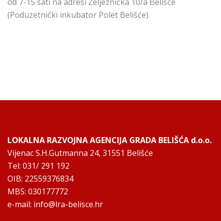
od 7-15 sati na adresi Željeznička 10/a Belišće
(Poduzetnički inkubator Polet Belišće).
LOKALNA RAZVOJNA AGENCIJA GRADA BELIŠĆA d.o.o.
Vijenac S.H.Gutmanna 24, 31551 Belišće
Tel: 031/ 291 192
OIB: 22559376834
MBS: 030177772
e-mail:
info@lra-belisce.hr