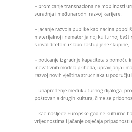
– promicanje transnacionalne mobilnosti um
suradnja i međunarodni razvoj karijere,
– jačanje razvoja publike kao načina pobolj
materijalnoj i nematerijalnoj kulturnoj bašti
s invaliditetom i slabo zastupljene skupine,
– poticanje izgradnje kapaciteta s pomoću ino
inovativnih modela prihoda, upravljanja i ma
razvoj novih vještina stručnjaka u području 
– unapređenje međukulturnog dijaloga, prom
poštovanja drugih kultura, čime se pridonosi 
– kao nasljeđe Europske godine kulturne bašt
vrijednostima i jačanje osjećaja pripadnos