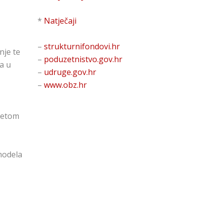
*
Natječaji
–
strukturnifondovi.hr
nje te
–
poduzetnistvo.gov.hr
a u
–
udruge.gov.hr
–
www.obz.hr
itetom
 modela