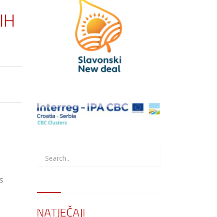
IH
s
NATJEČAJI