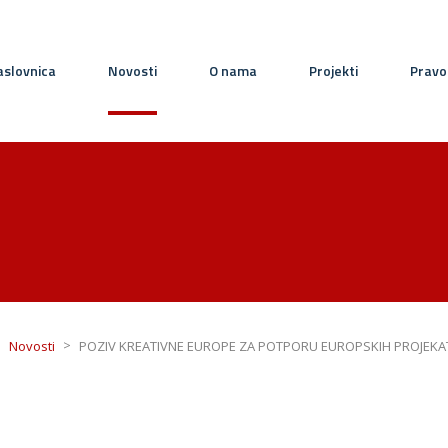
slovnica
Novosti
O nama
Projekti
Pravo
>
>
Novosti
POZIV KREATIVNE EUROPE ZA POTPORU EUROPSKIH PROJEKA