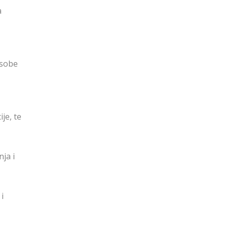
a
osobe
je, te
ja i
i