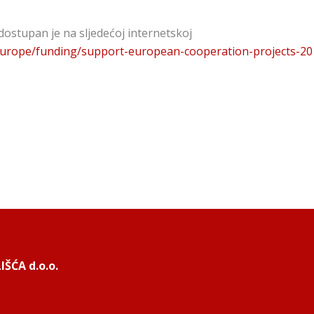
 dostupan je na sljedećoj internetskoj
e-europe/funding/support-european-cooperation-projects-2
ŠĆA d.o.o.