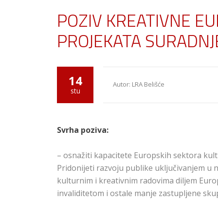
POZIV KREATIVNE E
PROJEKATA SURADNJ
14
Autor: LRA Belišće
stu
Svrha poziva:
– osnažiti kapacitete Europskih sektora kul
Pridonijeti razvoju publike uključivanjem u 
kulturnim i kreativnim radovima diljem Europ
invaliditetom i ostale manje zastupljene skup