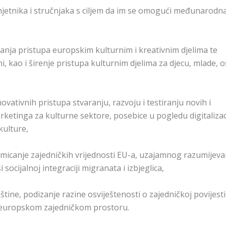
jetnika i stručnjaka s ciljem da im se omogući međunarodn
šanja pristupa europskim kulturnim i kreativnim djelima te
ni, kao i širenje pristupa kulturnim djelima za djecu, mlade, 
vativnih pristupa stvaranju, razvoju i testiranju novih i
rketinga za kulturne sektore, posebice u pogledu digitalizaci
kulture,
icanje zajedničkih vrijednosti EU-a, uzajamnog razumijevan
socijalnoj integraciji migranata i izbjeglica,
ine, podizanje razine osviještenosti o zajedničkoj povijesti 
ti europskom zajedničkom prostoru.