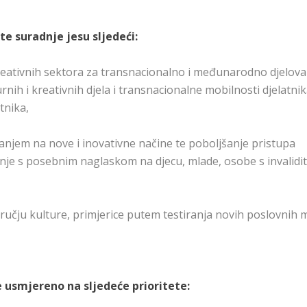
te suradnje jesu sljedeći:
kreativnih sektora za transnacionalno i međunarodno djelova
ih i kreativnih djela i transnacionalne mobilnosti djelatnik
tnika,
vanjem na nove i inovativne načine te poboljšanje pristupa
an nje s posebnim naglaskom na djecu, mlade, osobe s invalid
dručju kulture, primjerice putem testiranja novih poslovnih
je usmjereno na sljedeće prioritete: