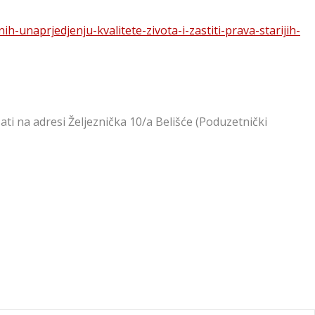
-unaprjedjenju-kvalitete-zivota-i-zastiti-prava-starijih-
ti na adresi Željeznička 10/a Belišće (Poduzetnički