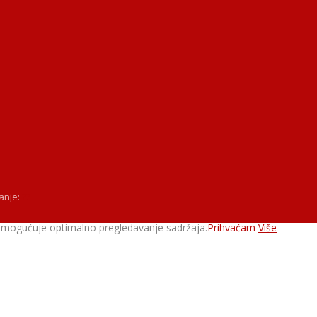
anje:
??
a omogućuje optimalno pregledavanje sadržaja.
Prihvaćam
Više