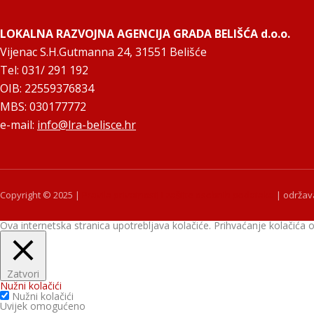
LOKALNA RAZVOJNA AGENCIJA GRADA BELIŠĆA d.o.o.
Vijenac S.H.Gutmanna 24, 31551 Belišće
Tel: 031/ 291 192
OIB: 22559376834
MBS: 030177772
e-mail:
info@lra-belisce.hr
Copyright © 2025 |
Pravila privatnosti i zaštite osobnih podataka
| održav
Ova internetska stranica upotrebljava kolačiće. Prihvaćanje kolačić
Zatvori
Nužni kolačići
Nužni kolačići
Uvijek omogućeno