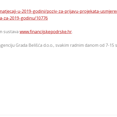
atjecaji-u-2019-godini/poziv-za-prijavu-projekata-usmjerenih
na-za-2019-godinu/10776
tem sustava
www.financijskepodrske.hr
.
genciju Grada Belišća d.o.o., svakim radnim danom od 7-15 sa