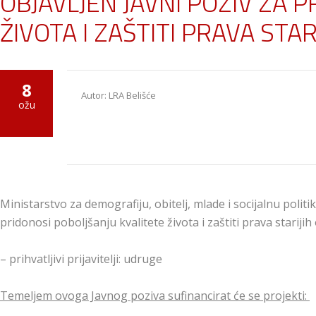
OBJAVLJEN JAVNI POZIV ZA 
ŽIVOTA I ZAŠTITI PRAVA STA
8
Autor: LRA Belišće
ožu
Ministarstvo za demografiju, obitelj, mlade i socijalnu pol
pridonosi poboljšanju kvalitete života i zaštiti prava starijih
– prihvatljivi prijavitelji: udruge
Temeljem ovoga Javnog poziva sufinancirat će se projekti: