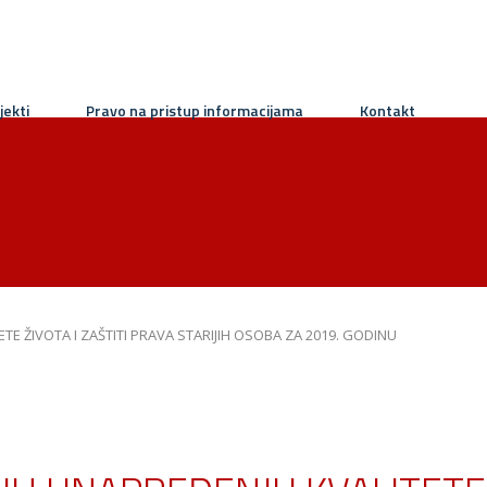
jekti
Pravo na pristup informacijama
Kontakt
TE ŽIVOTA I ZAŠTITI PRAVA STARIJIH OSOBA ZA 2019. GODINU