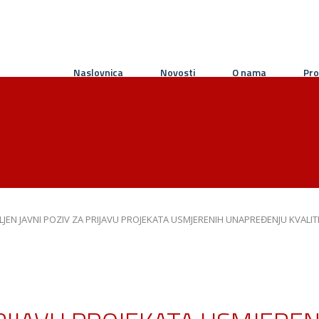
Naslovnica
Novosti
O nama
Pro
LJEN JAVNI POZIV ZA PRIJAVU PROJEKATA USMJERENIH UNAPREĐENJU KVALITE