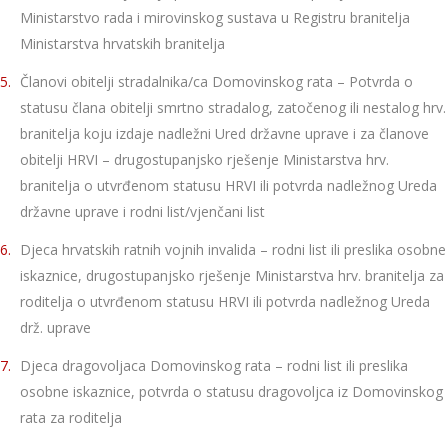
Ministarstvo rada i mirovinskog sustava u Registru branitelja
Ministarstva hrvatskih branitelja
Članovi obitelji stradalnika/ca Domovinskog rata – Potvrda o
statusu člana obitelji smrtno stradalog, zatočenog ili nestalog hrv.
branitelja koju izdaje nadležni Ured državne uprave i za članove
obitelji HRVI – drugostupanjsko rješenje Ministarstva hrv.
branitelja o utvrđenom statusu HRVI ili potvrda nadležnog Ureda
državne uprave i rodni list/vjenčani list
Djeca hrvatskih ratnih vojnih invalida – rodni list ili preslika osobne
iskaznice, drugostupanjsko rješenje Ministarstva hrv. branitelja za
roditelja o utvrđenom statusu HRVI ili potvrda nadležnog Ureda
drž. uprave
Djeca dragovoljaca Domovinskog rata – rodni list ili preslika
osobne iskaznice, potvrda o statusu dragovoljca iz Domovinskog
rata za roditelja