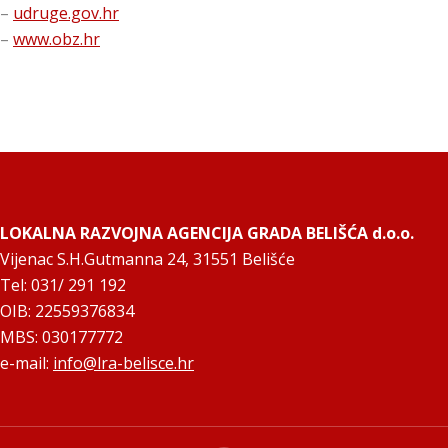
–
udruge.gov.hr
–
www.obz.hr
LOKALNA RAZVOJNA AGENCIJA GRADA BELIŠĆA d.o.o.
Vijenac S.H.Gutmanna 24, 31551 Belišće
Tel: 031/ 291 192
OIB: 22559376834
MBS: 030177772
e-mail:
info@lra-belisce.hr