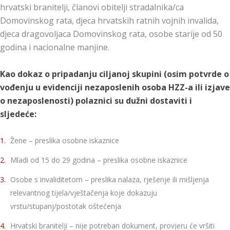
hrvatski branitelji, članovi obitelji stradalnika/ca
Domovinskog rata, djeca hrvatskih ratnih vojnih invalida,
djeca dragovoljaca Domovinskog rata, osobe starije od 50
godina i nacionalne manjine.
Kao dokaz o pripadanju ciljanoj skupini (osim potvrde o
vođenju u evidenciji nezaposlenih osoba HZZ-a ili izjave
o nezaposlenosti) polaznici su dužni dostaviti i
sljedeće:
Žene – preslika osobne iskaznice
Mladi od 15 do 29 godina – preslika osobne iskaznice
Osobe s invaliditetom – preslika nalaza, rješenje ili mišljenja
relevantnog tijela/vještačenja koje dokazuju
vrstu/stupanj/postotak oštećenja
Hrvatski branitelji – nije potreban dokument, provjeru će vršiti