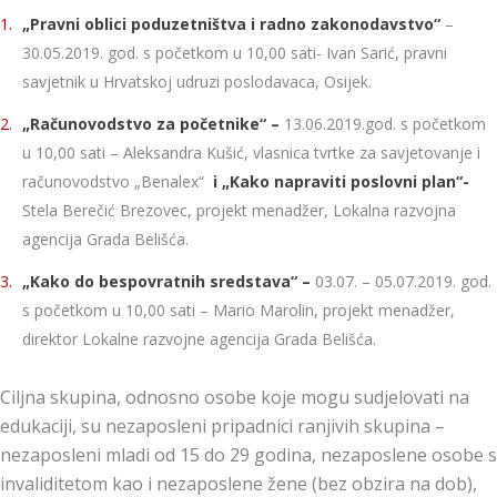
„Pravni oblici poduzetništva i radno zakonodavstvo“
–
30.05.2019. god. s početkom u 10,00 sati- Ivan Sarić, pravni
savjetnik u Hrvatskoj udruzi poslodavaca, Osijek.
„Računovodstvo za početnike“ –
13.06.2019.god. s početkom
u 10,00 sati – Aleksandra Kušić, vlasnica tvrtke za savjetovanje i
računovodstvo „Benalex“
i „Kako napraviti poslovni plan“-
Stela Berečić Brezovec, projekt menadžer, Lokalna razvojna
agencija Grada Belišća.
„Kako do bespovratnih sredstava“ –
03.07. – 05.07.2019. god.
s početkom u 10,00 sati – Mario Marolin, projekt menadžer,
direktor Lokalne razvojne agencija Grada Belišća.
Ciljna skupina, odnosno osobe koje mogu sudjelovati na
edukaciji, su nezaposleni pripadnici ranjivih skupina –
nezaposleni mladi od 15 do 29 godina, nezaposlene osobe s
invaliditetom kao i nezaposlene žene (bez obzira na dob),