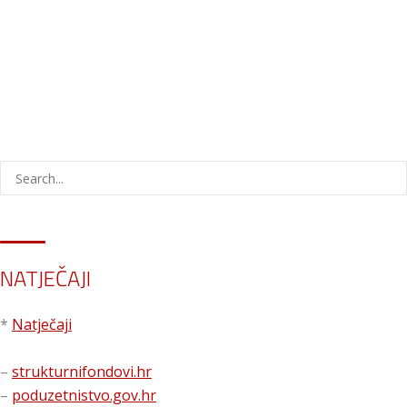
NATJEČAJI
*
Natječaji
–
strukturnifondovi.hr
–
poduzetnistvo.gov.hr