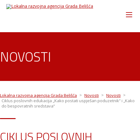
NOVOSTI
>
>
>
Lokalna razvojna agencija Grada Belišća
Novosti
Novosti
Ciklus poslovnih edukacija „Kako postati uspješan poduzetnik“ i „Kako
do bespovratnih sredstava“
CIKLUS POSLOVNIH