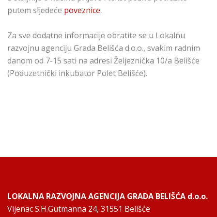
putem sljedeće
poveznice
.
Za sve dodatne informacije obratite se u Lokalnu
razvojnu agenciju Grada Belišća d.o.o., svakim radnim
danom od 7-15 sati na adresi Željeznička 10/a Belišće
(Poduzetnički inkubator Polet Belišće).
LOKALNA RAZVOJNA AGENCIJA GRADA BELIŠĆA d.o.o.
Vijenac S.H.Gutmanna 24, 31551 Belišće