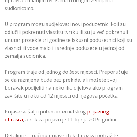
upravljaju manjim tvrtkama u drugim zemljama
sudionicama.
U program mogu sudjelovati novi poduzetnici koji su
odlučili pokrenuti vlastitu tvrtku ili su ju već pokrenuli
unutar protekle tri godine te iskusni poduzetnici koji su
vlasnici ili vode malo ili srednje poduzeće u jednoj od
zemalja sudionica.
Program traje od jednog do šest mjeseci. Preporučuje
se da razmjena bude bez prekida, ali možete svoj
boravak podijeliti na nekoliko dijelova ako program
završite u roku od 12 mjeseci od njegova početka.
Prijave se šalju putem internetskog
prijavnog
obrasca
, a rok za prijavu je 11. lipnja 2019. godine.
Detaljnije o načinu prijave i tekst poziva potražite