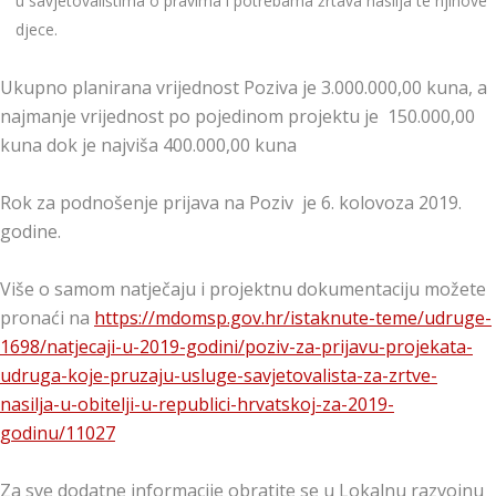
u savjetovalištima o pravima i potrebama žrtava nasilja te njihove
djece.
Ukupno planirana vrijednost Poziva je 3.000.000,00 kuna, a
najmanje vrijednost po pojedinom projektu je 150.000,00
kuna dok je najviša 400.000,00 kuna
Rok za podnošenje prijava na Poziv je 6. kolovoza 2019.
godine.
Više o samom natječaju i projektnu dokumentaciju možete
pronaći na
https://mdomsp.gov.hr/istaknute-teme/udruge-
1698/natjecaji-u-2019-godini/poziv-za-prijavu-projekata-
udruga-koje-pruzaju-usluge-savjetovalista-za-zrtve-
nasilja-u-obitelji-u-republici-hrvatskoj-za-2019-
godinu/11027
Za sve dodatne informacije obratite se u Lokalnu razvojnu