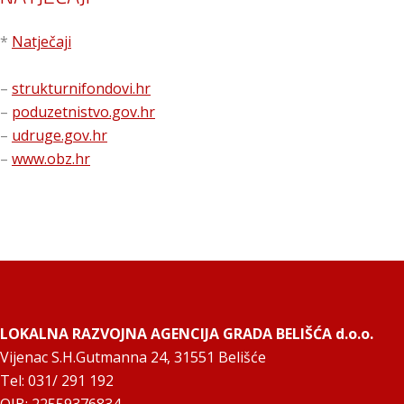
*
Natječaji
–
strukturnifondovi.hr
–
poduzetnistvo.gov.hr
–
udruge.gov.hr
–
www.obz.hr
LOKALNA RAZVOJNA AGENCIJA GRADA BELIŠĆA d.o.o.
Vijenac S.H.Gutmanna 24, 31551 Belišće
Tel: 031/ 291 192