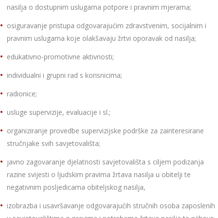
nasilja o dostupnim uslugama potpore i pravnim mjerama;
osiguravanje pristupa odgovarajućim zdravstvenim, socijalnim i
pravnim uslugama koje olakšavaju žrtvi oporavak od nasilja;
edukativno-promotivne aktivnosti;
individualni i grupni rad s korisnicima;
radionice;
usluge supervizije, evaluacije i sl.;
organiziranje provedbe supervizijske podrške za zainteresirane
stručnjake svih savjetovališta;
javno zagovaranje djelatnosti savjetovališta s ciljem podizanja
razine svijesti o ljudskim pravima žrtava nasilja u obitelji te
negativnim posljedicama obiteljskog nasilja,
izobrazba i usavršavanje odgovarajućih stručnih osoba zaposlenih