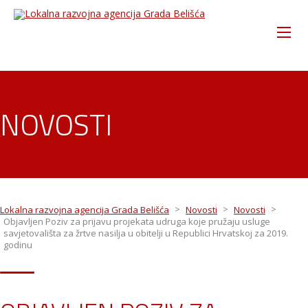
NOVOSTI
>
>
>
Lokalna razvojna agencija Grada Belišća
Novosti
Novosti
Objavljen Poziv za prijavu projekata udruga koje pružaju usluge
savjetovališta za žrtve nasilja u obitelji u Republici Hrvatskoj za 2019.
godinu