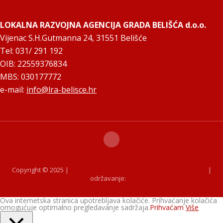
LOKALNA RAZVOJNA AGENCIJA GRADA BELIŠĆA d.o.o.
Vijenac S.H.Gutmanna 24, 31551 Belišće
Tel: 031/ 291 192
OIB: 22559376834
MBS: 030177772
e-mail:
info@lra-belisce.hr
Copyright © 2025 |
Pravila privatnosti i zaštite osobnih podataka
|
održavanje:
??
Ova internetska stranica upotrebljava kolačiće. Prihvaćanje kolačića
omogućuje optimalno pregledavanje sadržaja.
Prihvaćam
Više