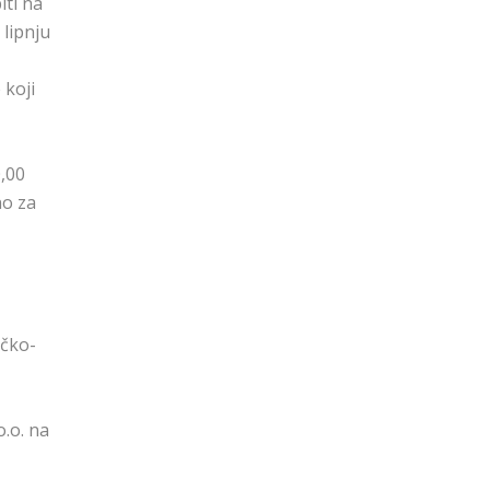
iti na
 lipnju
 koji
0,00
no za
ečko-
o.o. na