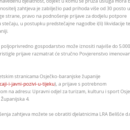
a navedenu djelatnost, objekt u komu se pruža usluga mora b
sitelj zahtjeva je zabilježio pad prihoda više od 30 posto u
uge strane, pravo na podnošenje prijave za dodjelu potpore
stečaju, u postupku predstečajne nagodbe i(li) likvidacije te
iji.
o poljoprivredno gospodarstvo može iznositi najviše do 5.00
ristigle prijave razmatrat će stručno Povjerenstvo imenova
netskim stranicama Osječko-baranjske županije
ji-i-javni-pozivi-u-tijeku
), a prijave s potrebnom
m na adresu: Upravni odjel za turizam, kulturu i sport Osj
 Županijska 4.
enja zahtjeva možete se obratiti djelatnicima LRA Belišće d.