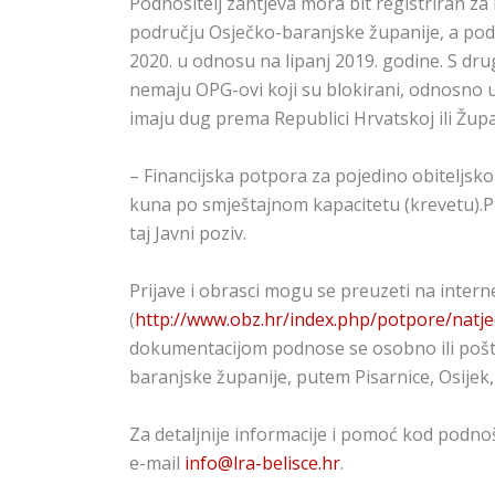
Podnositelj zahtjeva mora bit registriran z
području Osječko-baranjske županije, a podno
2020. u odnosu na lipanj 2019. godine. S dr
nemaju OPG-ovi koji su blokirani, odnosno u 
imaju dug prema Republici Hrvatskoj ili Župan
– Financijska potpora za pojedino obiteljsk
kuna po smještajnom kapacitetu (krevetu).P
taj Javni poziv.
Prijave i obrasci mogu se preuzeti na inter
(
http://www.obz.hr/index.php/potpore/natjeca
dokumentacijom podnose se osobno ili pošto
baranjske županije, putem Pisarnice, Osijek,
Za detaljnije informacije i pomoć kod podnoš
e-mail
info@lra-belisce.hr
.