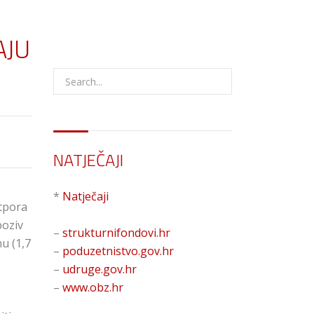
AJU
NATJEČAJI
*
Natječaji
otpora
poziv
–
strukturnifondovi.hr
u (1,7
–
poduzetnistvo.gov.hr
–
udruge.gov.hr
–
www.obz.hr