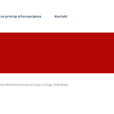
 na pristup informacijama
Kontakt
gospodarstvima koja pružaju uslugu smještaja