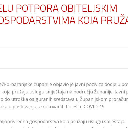
JELU POTPORA OBITELJSKIM
OSPODARSTVIMA KOJA PRUŽ
ječko-baranjske županije objavio je javni poziv za dodjelu p
koja pružaju uslugu smještaja na području Županije. Javni 
sno do utroška osiguranih sredstava u Županijskom proračun
inaka u poslovanju uzrokovanih bolešću COVID-19.
poljoprivredna gospodarstva koja pružaju uslugu smještaja.