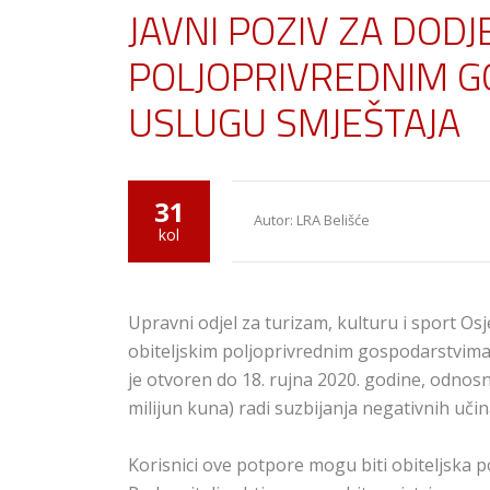
JAVNI POZIV ZA DOD
POLJOPRIVREDNIM G
USLUGU SMJEŠTAJA
31
Autor: LRA Belišće
kol
Upravni odjel za turizam, kulturu i sport Os
obiteljskim poljoprivrednim gospodarstvima 
je otvoren do 18. rujna 2020. godine, odno
milijun kuna) radi suzbijanja negativnih uč
Korisnici ove potpore mogu biti obiteljska 