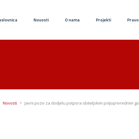
slovnica
Novosti
O nama
Projekti
Pravo
>
>
Novosti
Javni poziv za dodjelu potpora obiteljskim poljoprivrednim 