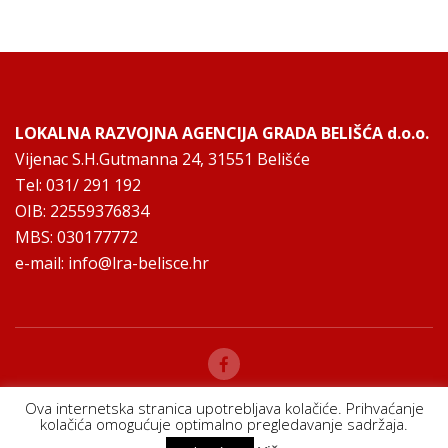
LOKALNA RAZVOJNA AGENCIJA GRADA BELIŠĆA d.o.o.
Vijenac S.H.Gutmanna 24, 31551 Belišće
Tel: 031/ 291 192
OIB: 22559376834
MBS: 030177772
e-mail:
info@lra-belisce.hr
Ova internetska stranica upotrebljava kolačiće. Prihvaćanje
kolačića omogućuje optimalno pregledavanje sadržaja.
Copyright © 2025 |
Pravila privatnosti i zaštite osobnih podataka
|
održavanje:
??