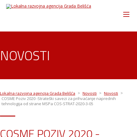
NOVOSTI
>
>
>
Lokalna razvojna agencija Grada Belišća
Novosti
Novosti
COSME Poziv 2020 -Strateški savezi za prihvaćanje naprednih
tehnologija od strane MSPa COS-STRAT-2020-3-05
COSME POZIV 2020 -