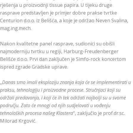
rješenja u proizvodnji tissue papira. U tijeku druge
rasprave predstavljen je primjer dobre prakse tvrtke
Centurion d.o.o. iz Belišća, a koje je održao Neven Svalina,
mag.ing.mech.
Nakon kvalitetne panel rasprave, sudionici su obišli
najmoderniju tvrtku u regiji, Harburg-Freudenberger
Belišće d.o.o. Prvi dan zaključen je Simfo-rock koncertom
ispred zgrade Gradske uprave.
„
Danas smo imali eksploziju znanja koja će se implementirati u
praksu, tehnologiju i proizvodne procese. Stručnjaci koji su
održali predavanja, i koji će ih tek održati najbolji su u svome
području. Zato će mnogi od njih sudjelovati u vođenju
tehnoloških procesa našeg Klastera
“, zaključio je prof.dr.sc.
Milorad Krgović.