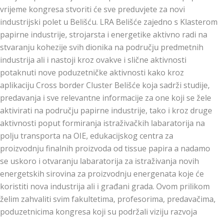
vrijeme kongresa stvoriti će sve preduvjete za novi
industrijski polet u Belišću. LRA Belišće zajedno s Klasterom
papirne industrije, strojarsta i energetike aktivno radi na
stvaranju kohezije svih dionika na području predmetnih
industrija ali i nastoji kroz ovakve i slične aktivnosti
potaknuti nove poduzetničke aktivnosti kako kroz
aplikaciju Cross border Cluster Belišće koja sadrži studije,
predavanja i sve relevantne informacije za one koji se žele
aktivirati na području papirne industrije, tako i kroz druge
aktivnosti poput formiranja istraživačkih labaratorija na
polju transporta na OIE, edukacijskog centra za
proizvodnju finalnih proizvoda od tissue papira a nadamo
se uskoro i otvaranju labaratorija za istraživanja novih
energetskih sirovina za proizvodnju energenata koje će
koristiti nova industrija ali i građani grada. Ovom prilikom
želim zahvaliti svim fakultetima, profesorima, predavačima,
poduzetnicima kongresa koji su podržali viziju razvoja