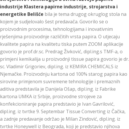
industrije Klastera papirne industrije, strojarstva i
energetike Belišće
bila je tema drugog okruglog stola na
kojem je sudjelovalo šest predavača. Govorilo se o
proizvodnim procesima, tehnologijama i inovativnim
rješenjima proizvodnje različitih vrsta papira. O utjecaju
kvalitete papira na kvalitetu tiska putem ZOOM aplikacije
govorio je prof.dr.sc. Predrag Živković, dipl.ing.s TMF-a, o
primjeni kemikalija u proizvodnji tissue papira govorio je dr.
sc. Vladimir Grigoriev, dipl.ing. iz KEMIRA CHEMICALS iz
Njemačke. Proizvodnju kartona od 100% starog papira kao
sirovine primjenom suvremene tehnologije i premaznih
aditiva predstavila je Danijela Ošap, dipl.ing. iz Fabrike
kartona UMKA iz Srbije, proizvodne strojeve za
konfekcioniranje papira predstavio je Ivan Gavrilović,
dipl.ing. iz tvrtke 9. Septembar Tissue Converting iz Čačka,
a zadnje predavanje održao je Milan Zindović, dipl.ing. iz
tvrtke Honeywell iz Beograda, koji je predstavio njihova