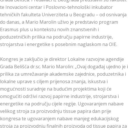
te Inovacioni centar i Poslovno-tehnološki inkubator
tehničkih fakulteta Univerziteta u Beogradu – od osnivanja
do danas, a Mario Marolin uživo je predstavio program
Erasmus plus u kontekstu novih znanstvenih i
poduzetničkih prilika na području papirne industrije,
strojarstva i energetike s posebnim naglaskom na OIE.
Kongres je zaključio je direktor Lokalne razvojne agendije
Grada Belišća dr.sc. Mario Marolin: „Ovaj događaj ujedno je i
prilika za umrežavanje akademske zajednice, poduzetnika i
lokalne uprave s ciljem prijenosa znanja, iskustva i
mogućnosti suradnje na budućim projektima koji će
omogućiti održivi razvoj papirne industrije, strojarstva i
energetike na području cijele regije. Ugovaranjem nabave
velikog stroja za proizvodnju tissue papira dan prije
kongresa te ugovaranjem nabave manjeg edukacijskog
stroja za proizvodnju finalnih proizvoda od tissue papira za