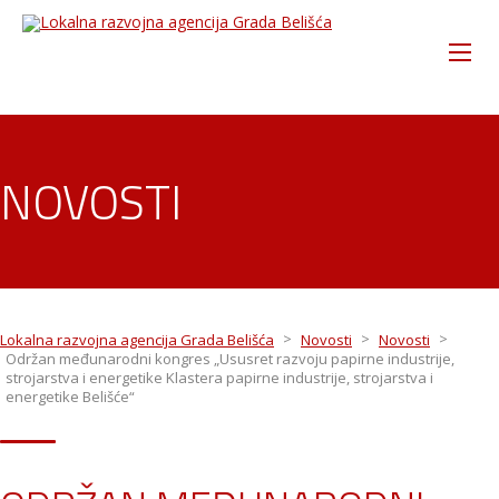
NOVOSTI
>
>
>
Lokalna razvojna agencija Grada Belišća
Novosti
Novosti
Održan međunarodni kongres „Ususret razvoju papirne industrije,
strojarstva i energetike Klastera papirne industrije, strojarstva i
energetike Belišće“