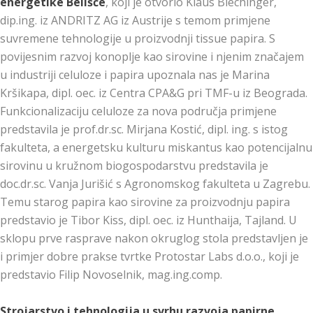
energetike Belišće
, koji je otvorio Klaus Blechinger,
dip.ing. iz ANDRITZ AG iz Austrije s temom primjene
suvremene tehnologije u proizvodnji tissue papira. S
povijesnim razvoj konoplje kao sirovine i njenim značajem
u industriji celuloze i papira upoznala nas je Marina
Kršikapa, dipl. oec. iz Centra CPA&G pri TMF-u iz Beograda.
Funkcionalizaciju celuloze za nova područja primjene
predstavila je prof.dr.sc. Mirjana Kostić, dipl. ing. s istog
fakulteta, a energetsku kulturu miskantus kao potencijalnu
sirovinu u kružnom biogospodarstvu predstavila je
doc.dr.sc. Vanja Jurišić s Agronomskog fakulteta u Zagrebu.
Temu starog papira kao sirovine za proizvodnju papira
predstavio je Tibor Kiss, dipl. oec. iz Hunthaija, Tajland. U
sklopu prve rasprave nakon okruglog stola predstavljen je
i primjer dobre prakse tvrtke Protostar Labs d.o.o., koji je
predstavio Filip Novoselnik, mag.ing.comp.
Strojarstvo i tehnologija u svrhu razvoja papirne