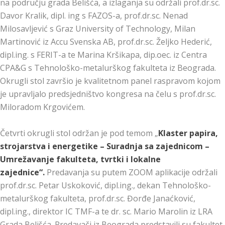
na području grada Belišća, a izlaganja su održali prof.dr.sc.
Davor Kralik, dipl. ing s FAZOS-a, prof.dr.sc. Nenad
Milosavljević s Graz University of Technology, Milan
Martinović iz Accu Svenska AB, prof.dr.sc. Željko Hederić,
dipl.ing. s FERIT-a te Marina Kršikapa, dip.oec. iz Centra
CPA&G s Tehnološko-metalurškog fakulteta iz Beograda.
Okrugli stol završio je kvalitetnom panel raspravom kojom
je upravljalo predsjedništvo kongresa na čelu s prof.dr.sc.
Miloradom Krgovićem.
Četvrti okrugli stol održan je pod temom „
Klaster papira,
strojarstva i energetike – Suradnja sa zajednicom –
Umrežavanje fakulteta, tvrtki i lokalne
zajednice“.
Predavanja su putem ZOOM aplikacije održali
prof.dr.sc. Petar Uskoković, dipl.ing., dekan Tehnološko-
metalurškog fakulteta, prof.dr.sc. Đorđe Janaćković,
dipl.ing., direktor IC TMF-a te dr. sc. Mario Marolin iz LRA
Grada Belišća. Predavači iz Beograda predstavili su fakultet