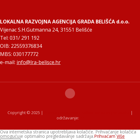
LOKALNA RAZVOJNA AGENCIJA GRADA BELIŠĆA d.o.o.
Vijenac S.H.Gutmanna 24, 31551 Belišće
Tel: 031/ 291 192
OIB: 22559376834
MBS: 030177772
e-mail:
info@lra-belisce.hr
Copyright © 2025 |
Pravila privatnosti i zaštite osobnih podataka
|
održavanje:
??
Ova internetska stranica upotrebljava kolačiće. Prihvaćanje kolačića
omogućuje optimalno pregledavanje sadržaja.
Prihvaćam
Više