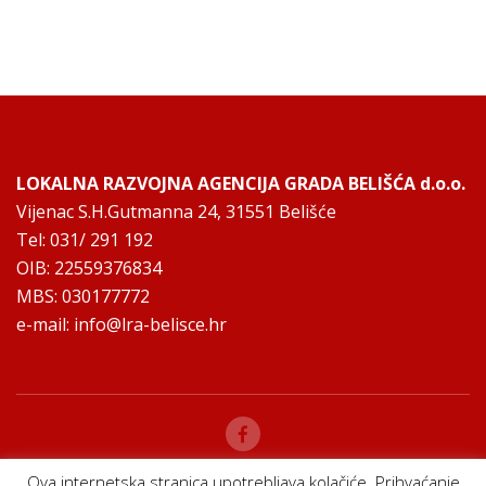
LOKALNA RAZVOJNA AGENCIJA GRADA BELIŠĆA d.o.o.
Vijenac S.H.Gutmanna 24, 31551 Belišće
Tel: 031/ 291 192
OIB: 22559376834
MBS: 030177772
e-mail:
info@lra-belisce.hr
Ova internetska stranica upotrebljava kolačiće. Prihvaćanje