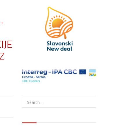
.
IJE
Z