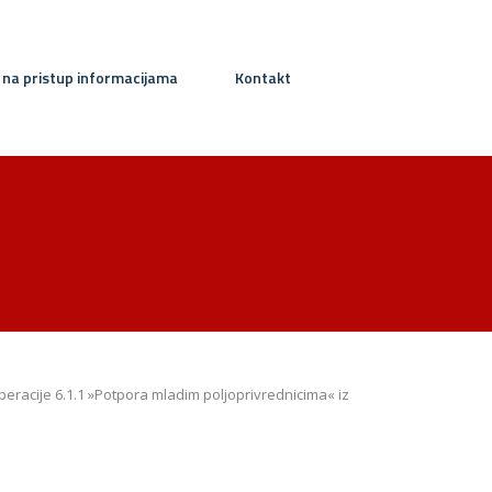
 na pristup informacijama
Kontakt
eracije 6.1.1 »Potpora mladim poljoprivrednicima« iz