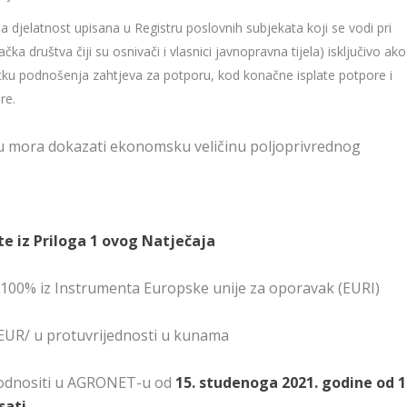
 djelatnost upisana u Registru poslovnih subjekata koji se vodi pri
ka društva čiji su osnivači i vlasnici javnopravna tijela) isključivo ako
tku podnošenja zahtjeva za potporu, kod konačne isplate potpore i
re.
ru mora dokazati ekonomsku veličinu poljoprivrednog
ete iz Priloga 1 ovog Natječaja
a: 100% iz Instrumenta Europske unije za oporavak (EURI)
0 EUR/ u protuvrijednosti u kunama
podnositi u AGRONET-u od
15. studenoga 2021. godine od 1
sati.