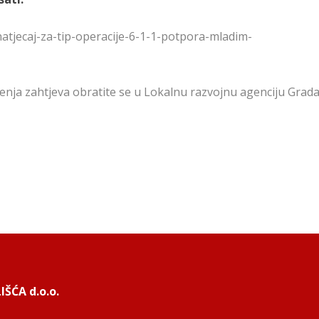
/natjecaj-za-tip-operacije-6-1-1-potpora-mladim-
nja zahtjeva obratite se u Lokalnu razvojnu agenciju Grad
ŠĆA d.o.o.