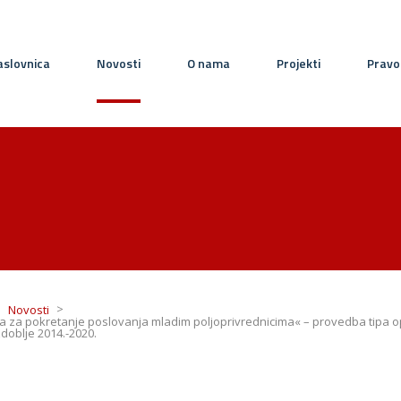
slovnica
Novosti
O nama
Projekti
Pravo
>
>
Novosti
a za pokretanje poslovanja mladim poljoprivrednicima« – provedba tipa op
doblje 2014.-2020.