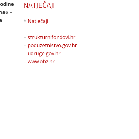
NATJEČAJI
godine
ma« –
a
*
Natječaji
–
strukturnifondovi.hr
–
poduzetnistvo.gov.hr
–
udruge.gov.hr
–
www.obz.hr