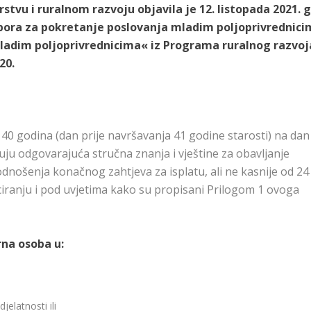
rstvu i ruralnom razvoju objavila je 12. listopada 2021. 
pora za pokretanje poslovanja mladim poljoprivrednici
mladim poljoprivrednicima« iz Programa ruralnog razvoj
20.
od 40 godina (dan prije navršavanja 41 godine starosti) na dan
ju odgovarajuća stručna znanja i vještine za obavljanje
odnošenja konačnog zahtjeva za isplatu, ali ne kasnije od 24
iranju i pod uvjetima kako su propisani Prilogom 1 ovoga
rna osoba u:
jelatnosti ili