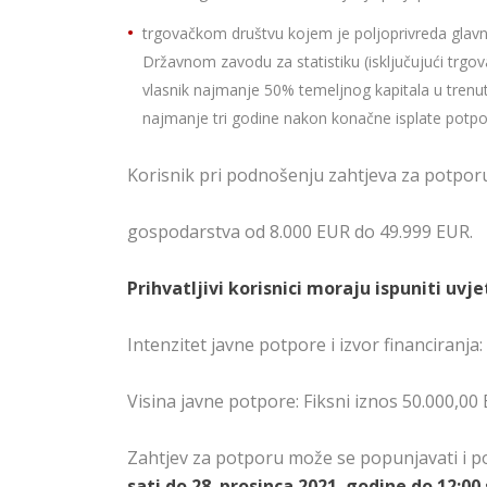
trgovačkom društvu kojem je poljoprivreda glavna
Državnom zavodu za statistiku (isključujući trgovač
vlasnik najmanje 50% temeljnog kapitala u trenu
najmanje tri godine nakon konačne isplate potpo
Korisnik pri podnošenju zahtjeva za potpo
gospodarstva od 8.000 EUR do 49.999 EUR.
Prihvatljivi korisnici moraju ispuniti uvj
Intenzitet javne potpore i izvor financiranj
Visina javne potpore: Fiksni iznos 50.000,0
Zahtjev za potporu može se popunjavati i 
sati do 28. prosinca 2021. godine do 12:00 