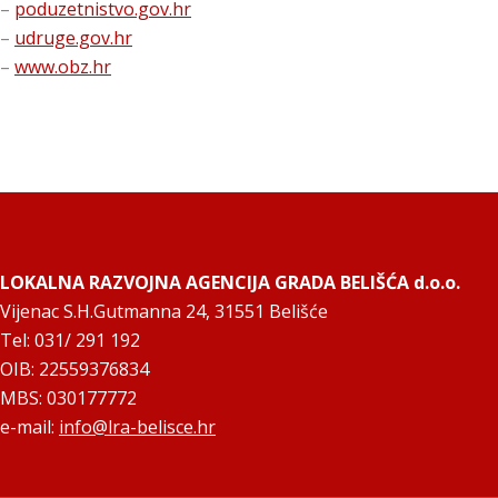
–
poduzetnistvo.gov.hr
–
udruge.gov.hr
–
www.obz.hr
LOKALNA RAZVOJNA AGENCIJA GRADA BELIŠĆA d.o.o.
Vijenac S.H.Gutmanna 24, 31551 Belišće
Tel: 031/ 291 192
OIB: 22559376834
MBS: 030177772
e-mail:
info@lra-belisce.hr