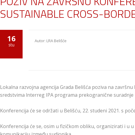
POZIV NA ZAVRŠNU KONFER
SUSTAINABLE CROSS-BORDE
16
Autor: LRA Belišće
stu
Lokalna razvojna agencija Grada Belišća poziva na završnu
sredstvima lnterreg IPA programa prekogranične suradnje 
Konferencija će se održati u Belišću, 22. studeni 2021. s poč
Konferencija će se, osim u fizičkom obliku, organizirati i u
komunikaciju između sudionika.