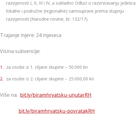
razvijenosti I, II, III i IV, a sukladno Odluci o razvrstavanju jedinica
lokalne i područne (regionalne) samouprave prema stupnju
razvijenosti (Narodne novine, br. 132/17).
Trajanje mjere: 24 mjeseca
Visina subvencije:
za osobe iz 1. ciljane skupine – 50.000 kn
za osobe iz 2. ciljane skupine – 25.000,00 kn
Više na:
bit.ly/biramhrvatsku-unutarRH
bit.ly/biramhrvatsku-povratakRH