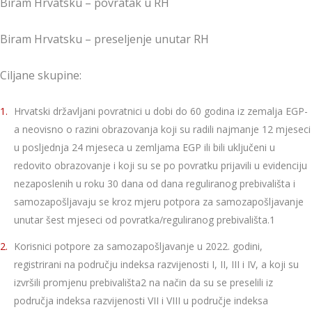
Biram Hrvatsku – povratak u RH
Biram Hrvatsku – preseljenje unutar RH
Ciljane skupine:
Hrvatski državljani povratnici u dobi do 60 godina iz zemalja EGP-
a neovisno o razini obrazovanja koji su radili najmanje 12 mjeseci
u posljednja 24 mjeseca u zemljama EGP ili bili uključeni u
redovito obrazovanje i koji su se po povratku prijavili u evidenciju
nezaposlenih u roku 30 dana od dana reguliranog prebivališta i
samozapošljavaju se kroz mjeru potpora za samozapošljavanje
unutar šest mjeseci od povratka/reguliranog prebivališta.1
Korisnici potpore za samozapošljavanje u 2022. godini,
registrirani na području indeksa razvijenosti I, II, III i IV, a koji su
izvršili promjenu prebivališta2 na način da su se preselili iz
područja indeksa razvijenosti VII i VIII u područje indeksa