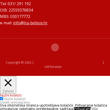
Tel: 031/ 291 192
OIB: 22559376834
MBS: 030177772
e-mail:
info@lra-belisce.hr
Copyright © 2025 |
Pravila privatnosti i zaštite osobnih podataka
|
održavanje:
??
Zatvori
Nužni kolačići
Nužni kolačići
Uvijek omogućeno
Ova internetska stranica upotrebljava kolačiće. Prihvaćanje kolačića
omogućuje optimalno pregledavanje sadržaja.
Prihvaćam
Više