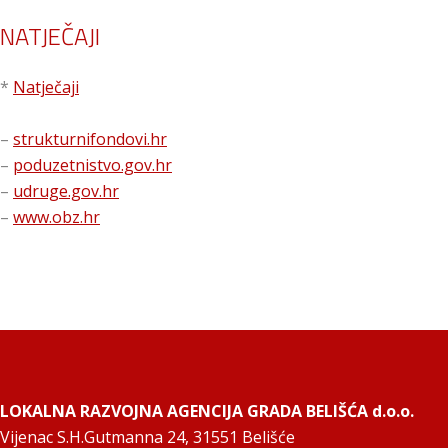
NATJEČAJI
*
Natječaji
–
strukturnifondovi.hr
–
poduzetnistvo.gov.hr
–
udruge.gov.hr
–
www.obz.hr
LOKALNA RAZVOJNA AGENCIJA GRADA BELIŠĆA d.o.o.
Vijenac S.H.Gutmanna 24, 31551 Belišće