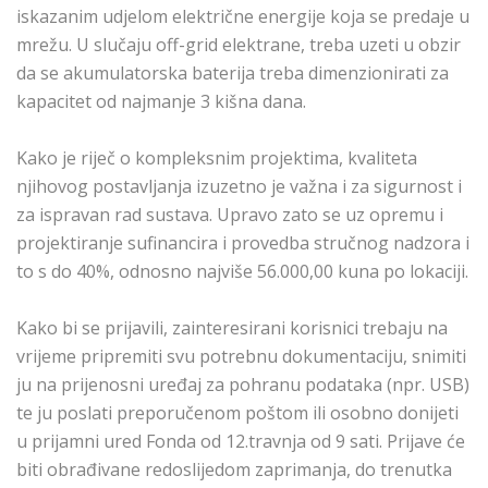
iskazanim udjelom električne energije koja se predaje u
mrežu. U slučaju off-grid elektrane, treba uzeti u obzir
da se akumulatorska baterija treba dimenzionirati za
kapacitet od najmanje 3 kišna dana.
Kako je riječ o kompleksnim projektima, kvaliteta
njihovog postavljanja izuzetno je važna i za sigurnost i
za ispravan rad sustava. Upravo zato se uz opremu i
projektiranje sufinancira i provedba stručnog nadzora i
to s do 40%, odnosno najviše 56.000,00 kuna po lokaciji.
Kako bi se prijavili, zainteresirani korisnici trebaju na
vrijeme pripremiti svu potrebnu dokumentaciju, snimiti
ju na prijenosni uređaj za pohranu podataka (npr. USB)
te ju poslati preporučenom poštom ili osobno donijeti
u prijamni ured Fonda od 12.travnja od 9 sati. Prijave će
biti obrađivane redoslijedom zaprimanja, do trenutka