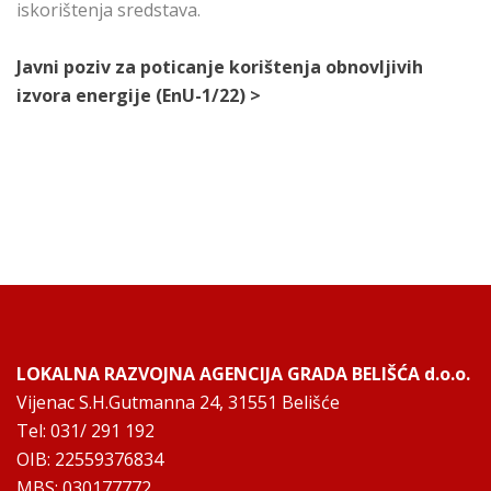
iskorištenja sredstava.
Javni poziv za poticanje korištenja obnovljivih
izvora energije (EnU-1/22) >
LOKALNA RAZVOJNA AGENCIJA GRADA BELIŠĆA d.o.o.
Vijenac S.H.Gutmanna 24, 31551 Belišće
Tel: 031/ 291 192
OIB: 22559376834
MBS: 030177772