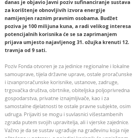
danas je objavio Javni poziv sufinanciranje sustava
za korištenje obnovljivih izvora energije
namijenjen raznim pravnim osobama. Budžet
poziva je 100 milijuna kuna, a radi velikog interesa
potencijalnih korisnika će se sa zaprimanjem
prijava umjesto najavljenog 31. ožujka krenuti 12.
travnja od 9 sati.
Poziv Fonda otvoren je za jedinice regionalne i lokalne
samouprave, tijela državne uprave, ostale proračunske
i izvanproračunske korisnike, ustanove, zadruge,
trgovačka društva, obrtnike, obiteljska poljoprivredna
gospodarstva, privatne iznajmljivače, kao i za
samostalne djelatnosti te ostale pravne subjekte, osim
udruga. Prijaviti se mogu i suvlasnici višestambenih
zgrada putem svojih upravitelja, ali i vjerske zajednice.
Važno je da se sustav ugrađuje na građevinu koja nije