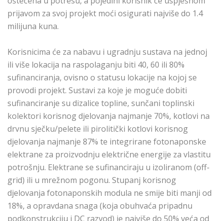
oštećena u potresu, a pojedini korisnik će uspješnom
prijavom za svoj projekt moći osigurati najviše do 1.4
milijuna kuna.
Korisnicima će za nabavu i ugradnju sustava na jednoj
ili više lokacija na raspolaganju biti 40, 60 ili 80%
sufinanciranja, ovisno o statusu lokacije na kojoj se
provodi projekt. Sustavi za koje je moguće dobiti
sufinanciranje su dizalice topline, sunčani toplinski
kolektori korisnog djelovanja najmanje 70%, kotlovi na
drvnu sječku/pelete ili pirolitički kotlovi korisnog
djelovanja najmanje 87% te integrirane fotonaponske
elektrane za proizvodnju električne energije za vlastitu
potrošnju. Elektrane se sufinanciraju u izoliranom (off-
grid) ili u mrežnom pogonu. Stupanj korisnog
djelovanja fotonaponskih modula ne smije biti manji od
18%, a opravdana snaga (koja obuhvaća pripadnu
podkonstrukciju i DC razvod) je najviše do 50% veća od