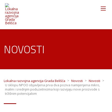
NOVOSTI
>
>
>
Lokalna razvojna agencija Grada Belišća
Novosti
Novosti
U sklopu NPOO objavljena prva dva poziva namijenjena mikro,
malim i srednjim poduzetnicima koji razvijaju nove proizvode s
tržišnim potencijalom