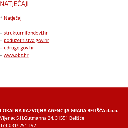
NATJEČAJI
*
Natječaji
–
strukturnifondovi.hr
–
poduzetnistvo.gov.hr
–
udruge.gov.hr
–
www.obz.hr
LOKALNA RAZVOJNA AGENCIJA GRADA BELIŠĆA d.o.o.
Vijenac S.H.Gutmanna 24, 31551 Belišće
Tel: 031/ 291 192