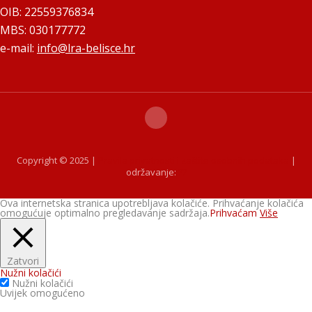
OIB: 22559376834
MBS: 030177772
e-mail:
info@lra-belisce.hr
Copyright © 2025 |
Pravila privatnosti i zaštite osobnih podataka
|
održavanje:
??
Ova internetska stranica upotrebljava kolačiće. Prihvaćanje kolačića
omogućuje optimalno pregledavanje sadržaja.
Prihvaćam
Više
Zatvori
Nužni kolačići
Nužni kolačići
Uvijek omogućeno