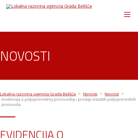
NOVOSTI
>
>
>
Lokalna razvojna agencija Grada Belišća
Novosti
Novosti
Evidencija o poljoprivrednoj proizvodnji i prodaji vlastitih poljoprivrednih
proizvoda
EVIDENCIJA O