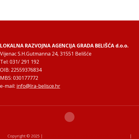
LOKALNA RAZVOJNA AGENCIJA GRADA BELIŠĆA d.o.o.
Vijenac S.H.Gutmanna 24, 31551 Belišće
Tel: 031/ 291 192
OIB: 22559376834
MBS: 030177772
e-mail:
info@lra-belisce.hr
Copyright © 2025 |
Pravila privatnosti i zaštite osobnih podataka
|