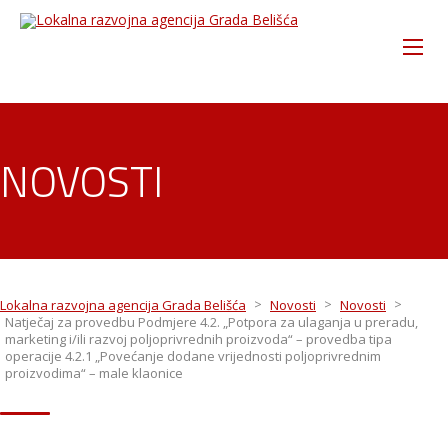
NOVOSTI
>
>
>
Lokalna razvojna agencija Grada Belišća
Novosti
Novosti
Natječaj za provedbu Podmjere 4.2. „Potpora za ulaganja u preradu,
marketing i/ili razvoj poljoprivrednih proizvoda“ – provedba tipa
operacije 4.2.1 „Povećanje dodane vrijednosti poljoprivrednim
proizvodima“ – male klaonice