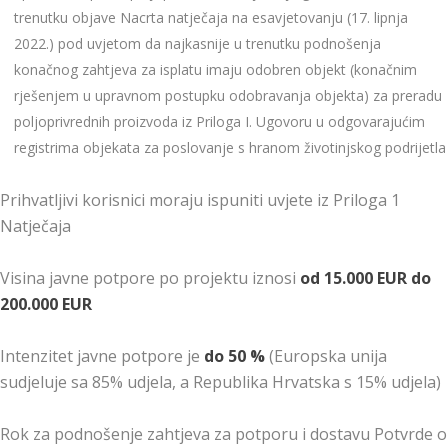
trenutku objave Nacrta natječaja na esavjetovanju (17. lipnja
2022.) pod uvjetom da najkasnije u trenutku podnošenja
konačnog zahtjeva za isplatu imaju odobren objekt (konačnim
rješenjem u upravnom postupku odobravanja objekta) za preradu
poljoprivrednih proizvoda iz Priloga I. Ugovoru u odgovarajućim
registrima objekata za poslovanje s hranom životinjskog podrijetla
Prihvatljivi korisnici moraju ispuniti uvjete iz Priloga 1
Natječaja
Visina javne potpore po projektu iznosi
od 15.000 EUR do
200.000 EUR
Intenzitet javne potpore je
do 50 %
(Europska unija
sudjeluje sa 85% udjela, a Republika Hrvatska s 15% udjela)
Rok za podnošenje zahtjeva za potporu i dostavu Potvrde o