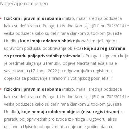
Natječaj je namijenjen:
fizičkim i pravnim osobama
(mikro, mala i srednja poduzeća
kako su definirana u Prilogu I. Uredbe Komisije (EU) br. 702/2014 te
velika poduzeća kako su definirana člankom 2. točkom (26) iste
Uredbe)
koje imaju odobren objekt
(konačnim rješenjem u
upravnom postupku odobravanja objekta
) koje su registrirane
za preradu poljoprivrednih proizvoda
iz Priloga I. Ugovoru koja
je predmet ulaganja u trenutku objave Nacrta natječaja na e-
savjetovanju (17. lipnja 2022.) u odgovarajućim registrima
objekata za poslovanje s hranom životinjskog podrijetla ili
fizičkim i pravnim osobama
(mikro, mala i srednja poduzeća
kako su definirana u Prilogu I. Uredbe Komisije (EU) br. 702/2014 te
velika poduzeća kako su definirana člankom 2. točkom (26) iste
Uredbe
), koje nemaju odobren objekt (nisu registrirane)
za
preradu poljoprivrednih proizvoda iz Priloga I. Ugovoru, ali su
upisane u Upisnik poljoprivrednika najmanje godinu dana u