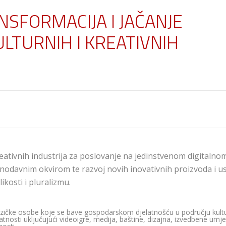
ANSFORMACIJA I JAČANJE
LTURNIH I KREATIVNIH
reativnih industrija za poslovanje na jedinstvenom digitalno
onodavnim okvirom te razvoj novih inovativnih proizvoda i u
ikosti i pluralizmu.
fizičke osobe koje se bave gospodarskom djelatnošću u području kultu
elatnosti uključujući videoigre, medija, baštine, dizajna, izvedbene umje