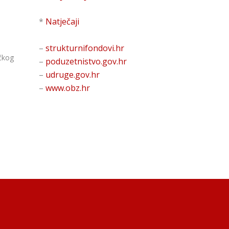
*
Natječaji
–
strukturnifondovi.hr
ičkog
–
poduzetnistvo.gov.hr
–
udruge.gov.hr
–
www.obz.hr