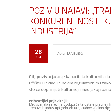
POZIV U NAJAVI: „TR
KONKURENTNOSTI KU
INDUSTRIJA“
28
Autor: LRA Belišće
stu
Cilj poziva:
jačanje kapaciteta kulturnih i k
tržištu u skladu s novim regulatornim i zak
što će doprinijeti kulturnoj i medijskoj raznol
Prihvatljivi prijavitelji:
Mikro, mala i srednja poduzeća te ostale pravne i 
kreativnih industrija (arhitekture, audiovizualnih dj