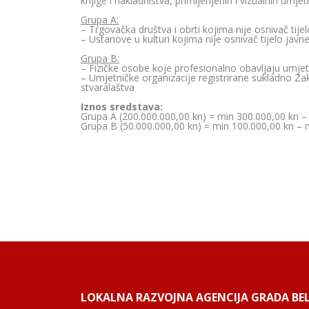
knjige i nakladništva, primijenjenih i vizualnih umjet
Grupa A:
– Trgovačka društva i obrti kojima nije osnivač tijel
– Ustanove u kulturi kojima nije osnivač tijelo javne
Grupa B:
– Fizičke osobe koje profesionalno obavljaju umjet
– Umjetničke organizacije registrirane sukladno Za
stvaralaštva
Iznos sredstava:
Grupa A (200.000.000,00 kn) = min 300.000,00 kn –
Grupa B (50.000.000,00 kn) = min 100.000,00 kn – 
LOKALNA RAZVOJNA AGENCIJA GRADA BELI