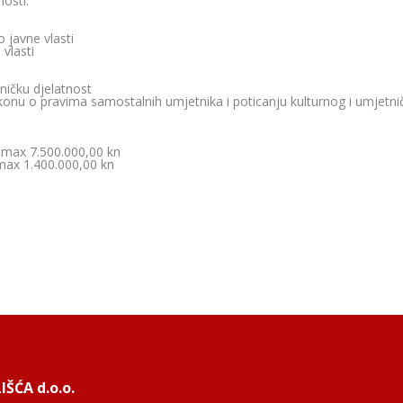
nosti.
o javne vlasti
 vlasti
ničku djelatnost
konu o pravima samostalnih umjetnika i poticanju kulturnog i umjetn
 max 7.500.000,00 kn
max 1.400.000,00 kn
ŠĆA d.o.o.