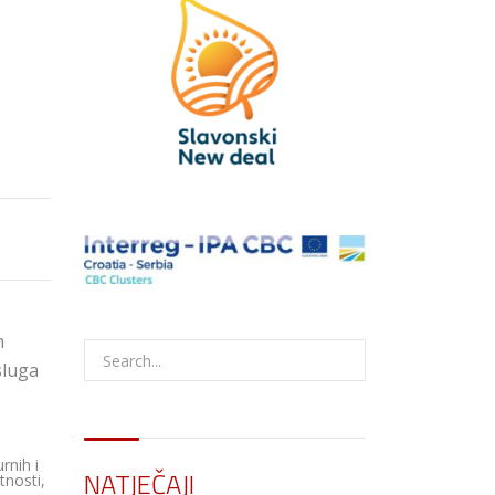
m
sluga
rnih i
NATJEČAJI
tnosti,