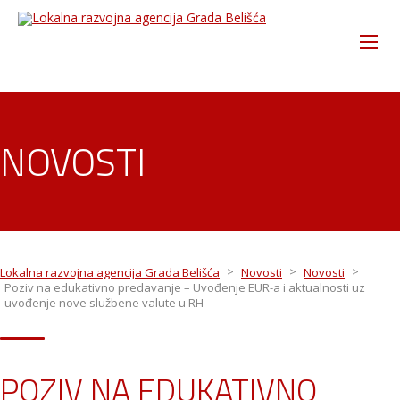
NOVOSTI
>
>
>
Lokalna razvojna agencija Grada Belišća
Novosti
Novosti
Poziv na edukativno predavanje – Uvođenje EUR-a i aktualnosti uz
uvođenje nove službene valute u RH
POZIV NA EDUKATIVNO