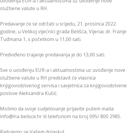
uvođenja EUR-a i aktualnostima uz uvođenje nove
službene valute u RH.
Predavanje će se održati u srijedu, 21. prosinca 2022.
godine, u Velikoj vijećnici grada Belišća, Vijenac dr. Franje
Tuđmana 1, s početkom u 11,00 sati.
Predviđeno trajanje predavanja je do 13,00 sati.
Sve o uvođenju EUR-a i aktualnostima uz uvođenje nove
službene valute u RH predstavit će vlasnica
knjigovodstvenog servisa i savjetnica za knjigovodstvene
poslove Aleksandra Kušić.
Molimo da svoje sudjelovanje prijavite putem maila:
info@lra-belisce.hr ili telefonom na broj 095/ 800 2985.
Radujemo se Vašem dolasku!