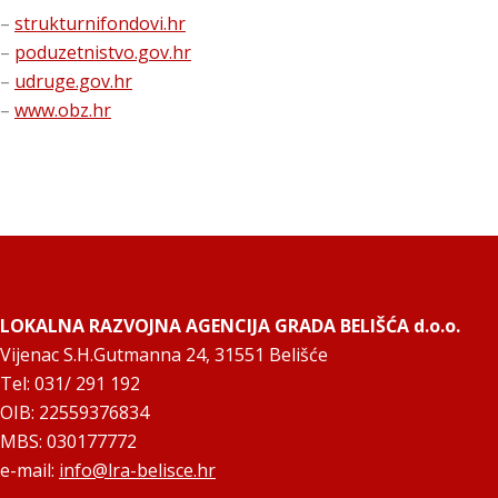
–
strukturnifondovi.hr
–
poduzetnistvo.gov.hr
–
udruge.gov.hr
–
www.obz.hr
LOKALNA RAZVOJNA AGENCIJA GRADA BELIŠĆA d.o.o.
Vijenac S.H.Gutmanna 24, 31551 Belišće
Tel: 031/ 291 192
OIB: 22559376834
MBS: 030177772
e-mail:
info@lra-belisce.hr