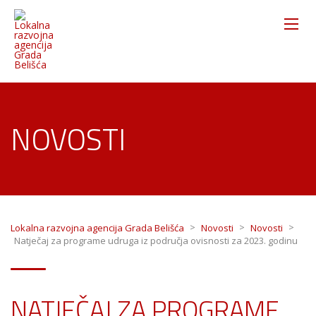
NOVOSTI
>
>
>
Lokalna razvojna agencija Grada Belišća
Novosti
Novosti
Natječaj za programe udruga iz područja ovisnosti za 2023. godinu
NATJEČAJ ZA PROGRAME