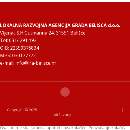
LOKALNA RAZVOJNA AGENCIJA GRADA BELIŠĆA d.o.o.
Vijenac S.H.Gutmanna 24, 31551 Belišće
Tel: 031/ 291 192
OIB: 22559376834
MBS: 030177772
e-mail:
info@lra-belisce.hr
Copyright © 2025 |
Pravila privatnosti i zaštite osobnih podataka
|
održavanje:
??
Ova internetska stranica upotrebljava kolačiće. Prihvaćanje kolačića