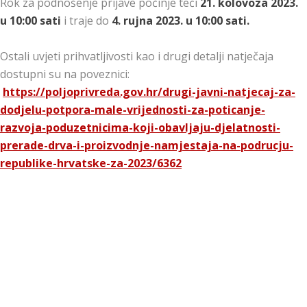
Rok za podnošenje prijave počinje teći
21. kolovoza 2023.
u 10:00 sati
i traje do
4. rujna 2023. u 10:00 sati.
Ostali uvjeti prihvatljivosti kao i drugi detalji natječaja
dostupni su na poveznici:
https://poljoprivreda.gov.hr/drugi-javni-natjecaj-za-
dodjelu-potpora-male-vrijednosti-za-poticanje-
razvoja-poduzetnicima-koji-obavljaju-djelatnosti-
prerade-drva-i-proizvodnje-namjestaja-na-podrucju-
republike-hrvatske-za-2023/6362