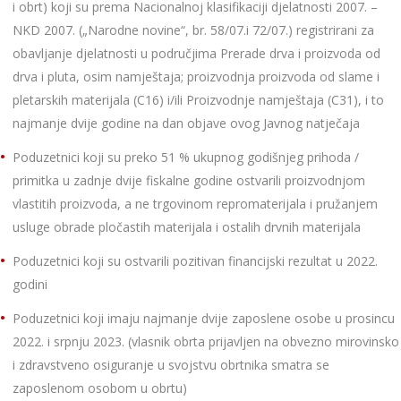
i obrt) koji su prema Nacionalnoj klasifikaciji djelatnosti 2007. –
NKD 2007. („Narodne novine“, br. 58/07.i 72/07.) registrirani za
obavljanje djelatnosti u područjima Prerade drva i proizvoda od
drva i pluta, osim namještaja; proizvodnja proizvoda od slame i
pletarskih materijala (C16) i/ili Proizvodnje namještaja (C31), i to
najmanje dvije godine na dan objave ovog Javnog natječaja
Poduzetnici koji su preko 51 % ukupnog godišnjeg prihoda /
primitka u zadnje dvije fiskalne godine ostvarili proizvodnjom
vlastitih proizvoda, a ne trgovinom repromaterijala i pružanjem
usluge obrade pločastih materijala i ostalih drvnih materijala
Poduzetnici koji su ostvarili pozitivan financijski rezultat u 2022.
godini
Poduzetnici koji imaju najmanje dvije zaposlene osobe u prosincu
2022. i srpnju 2023. (vlasnik obrta prijavljen na obvezno mirovinsko
i zdravstveno osiguranje u svojstvu obrtnika smatra se
zaposlenom osobom u obrtu)