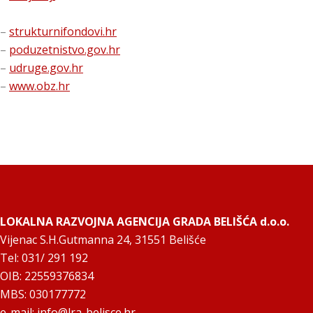
–
strukturnifondovi.hr
–
poduzetnistvo.gov.hr
–
udruge.gov.hr
–
www.obz.hr
LOKALNA RAZVOJNA AGENCIJA GRADA BELIŠĆA d.o.o.
Vijenac S.H.Gutmanna 24, 31551 Belišće
Tel: 031/ 291 192
OIB: 22559376834
MBS: 030177772
e-mail:
info@lra-belisce.hr