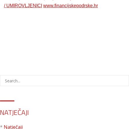
/ UMIROVLJENICI
www.financijskepodrske.hr
NATJEČAJI
*
Natječaji