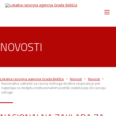
NOVOSTI
>
>
>
Lokalna razvojna agencija Grada Belišća
Novosti
Novosti
Nacionalna zaklada za razvoj civilnoga društva raspisala je pet
natječaja za dodjelu institucionalnih podrški stabilizaciji i/ili razvoju
udruga