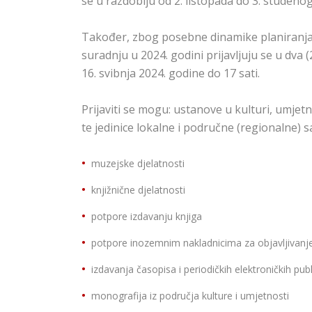
se u razdoblju od 2. listopada do 3. studenog
Također, zbog posebne dinamike planiranja
suradnju u 2024. godini prijavljuju se u dva (
16. svibnja 2024. godine do 17 sati.
Prijaviti se mogu: ustanove u kulturi, umjetn
te jedinice lokalne i područne (regionalne) 
muzejske djelatnosti
knjižnične djelatnosti
potpore izdavanju knjiga
potpore inozemnim nakladnicima za objavljivanje 
izdavanja časopisa i periodičkih elektroničkih publ
monografija iz područja kulture i umjetnosti