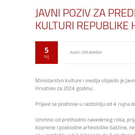
JAVNI POZIV ZA PRE
KULTURI REPUBLIKE 
5
Autor: LRA Belišće
ruj
Ministarstvo kulture i medija objavilo je Jav
Hrvatske za 2024. godinu.
Prijave se podnose u razdoblju od 4. rujna do
Iznimno od prethodno navedenog roka, prija
kopnene i podvodne arheološke baštine, nep