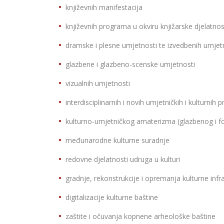
književnih manifestacija
književnih programa u okviru knjižarske djelatnos
dramske i plesne umjetnosti te izvedbenih umjet
glazbene i glazbeno-scenske umjetnosti
vizualnih umjetnosti
interdisciplinarnih i novih umjetničkih i kulturnih p
kulturno-umjetničkog amaterizma (glazbenog i fo
međunarodne kulturne suradnje
redovne djelatnosti udruga u kulturi
gradnje, rekonstrukcije i opremanja kulturne infr
digitalizacije kulturne baštine
zaštite i očuvanja kopnene arheološke baštine