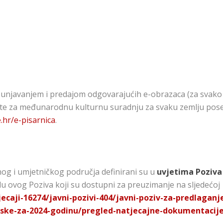
a
punjavanjem i predajom odgovarajućih e-obrazaca (za svako
 te za međunarodnu kulturnu suradnju za svaku zemlju pos
e.hr/e-pisarnica
.
og i umjetničkog područja definirani su u
uvjetima Poziva
lu ovog Poziva koji su dostupni za preuzimanje na sljedećoj
jecaji-16274/javni-pozivi-404/javni-poziv-za-predlaganj
atske-za-2024-godinu/pregled-natjecajne-dokumentacije