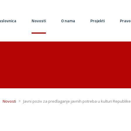
slovnica
Novosti
O nama
Projekti
Pravo
>
>
Novosti
Javni poziv za predlaganje javnih potreba u kulturi Republik