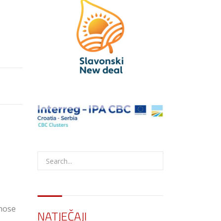
dnose
NATJEČAJI