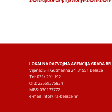
24248/upute-za-prijavitelje-24249/24249
LOKALNA RAZVOJNA AGENCIJA GRADA BELI
Vijenac S.H.Gutmanna 24, 31551 Belišće
Tel: 031/ 291 192
OIB: 22559376834
MBS: 030177772
e-mail:
info@lra-belisce.hr