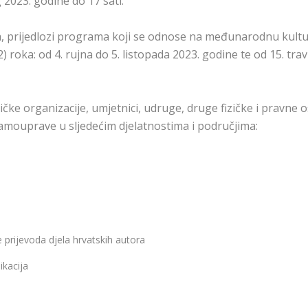
 2023. godine do 17 sati.
, prijedlozi programa koji se odnose na međunarodnu kult
2) roka: od 4. rujna do 5. listopada 2023. godine te od 15. tra
ičke organizacije, umjetnici, udruge, druge fizičke i pravne 
samouprave u sljedećim djelatnostima i područjima:
prijevoda djela hrvatskih autora
ikacija