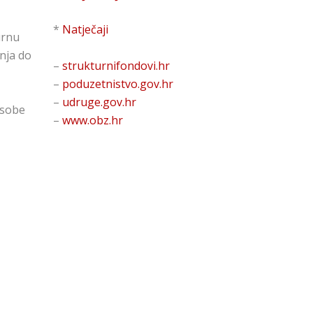
*
Natječaji
urnu
vnja do
–
strukturnifondovi.hr
–
poduzetnistvo.gov.hr
–
udruge.gov.hr
osobe
–
www.obz.hr