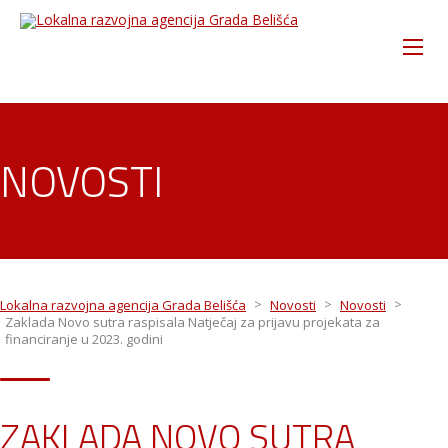
NOVOSTI
>
>
>
Lokalna razvojna agencija Grada Belišća
Novosti
Novosti
Zaklada Novo sutra raspisala Natječaj za prijavu projekata za
financiranje u 2023. godini
ZAKLADA NOVO SUTRA