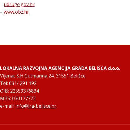
–
udruge.gov.hr
–
www.obz.hr
LOKALNA RAZVOJNA AGENCIJA GRADA BELIŠĆA d.o.o.
Vijenac S.H.Gutmanna 24, 31551 Belišće
Tel: 031/ 291 192
OIB: 22559376834
MBS: 030177772
e-mail:
info@lra-belisce.hr