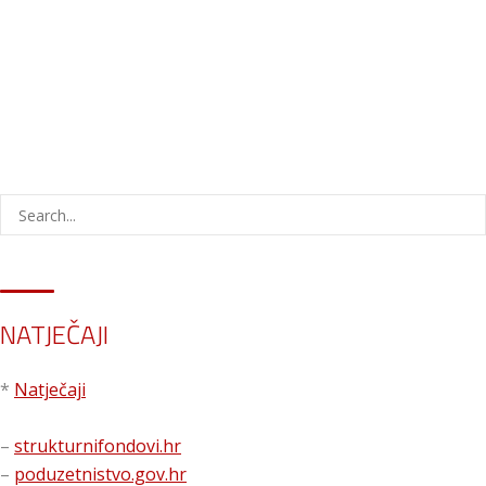
NATJEČAJI
*
Natječaji
–
strukturnifondovi.hr
–
poduzetnistvo.gov.hr