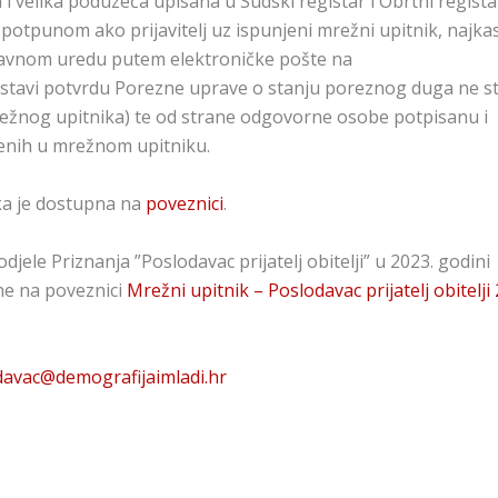
nja i velika poduzeća upisana u Sudski registar i Obrtni regista
 potpunom ako prijavitelj uz ispunjeni mrežni upitnik, najka
ržavnom uredu putem elektroničke pošte na
stavi potvrdu Porezne uprave o stanju poreznog duga ne st
režnog upitnika) te od strane odgovorne osobe potpisanu i
denih u mrežnom upitniku.
aka je dostupna na
poveznici
.
jele Priznanja ”Poslodavac prijatelj obitelji” u 2023. godini
ine na poveznici
Mrežni upitnik – Poslodavac prijatelj obitelji
davac@demografijaimladi.hr