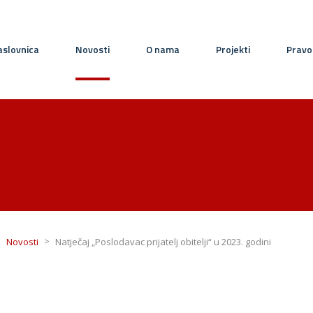
slovnica
Novosti
O nama
Projekti
Pravo
>
>
Novosti
Natječaj „Poslodavac prijatelj obitelji“ u 2023. godini