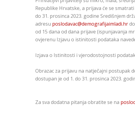
Prihvatljivi prijavitelji su mikro, mala, sred
Republike Hrvatske, a prijava će se smatrati
do 31. prosinca 2023. godine Središnjem d
adresu
poslodavac@demografijaimladi.hr
do
od 15 dana od dana prijave (ispunjavanja m
ovjerenu Izjavu o istinitosti podataka nave
Izjava o Istinitosti i vjerodostojnosti podat
Obrazac za prijavu na natječajni postupak dod
dostupan je od 1. do 31. prosinca 2023. god
Za sva dodatna pitanja obratite se na
poslo