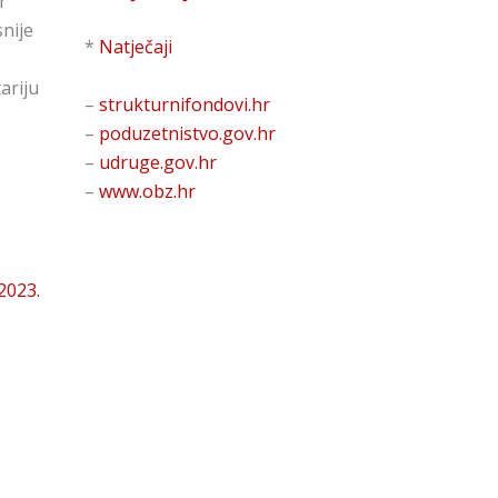
r
snije
*
Natječaji
ariju
–
strukturnifondovi.hr
–
poduzetnistvo.gov.hr
–
udruge.gov.hr
–
www.obz.hr
 2023.