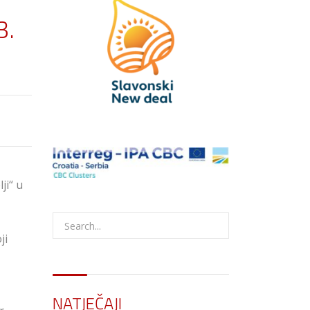
3.
ji“ u
ji
NATJEČAJI