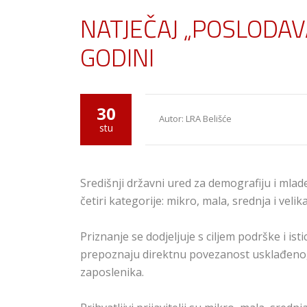
NATJEČAJ „POSLODAVA
GODINI
30
Autor: LRA Belišće
stu
Središnji državni ured za demografiju i mlade 
četiri kategorije: mikro, mala, srednja i veli
Priznanje se dodjeljuje s ciljem podrške i 
prepoznaju direktnu povezanost usklađenog 
zaposlenika.