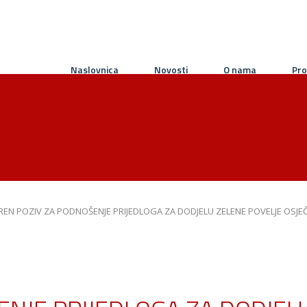
Naslovnica
Novosti
O nama
Pro
EN POZIV ZA PODNOŠENJE PRIJEDLOGA ZA DODJELU ZELENE POVELJE OSJE