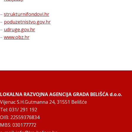
–
strukturnifondovi.hr
–
poduzetnistvo.gov.hr
–
udruge.gov.hr
–
www.obz.hr
LOKALNA RAZVOJNA AGENCIJA GRADA BELIŠĆA d.o.o.
Vijenac S.H.Gutmanna 24, 31551 Belišće
Tel: 031/ 291 192
OIB: 22559376834
MBS: 030177772