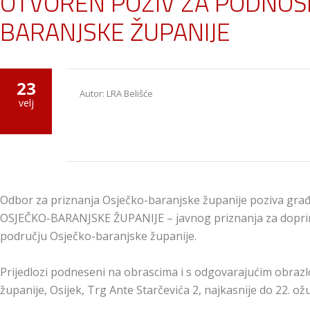
OTVOREN POZIV ZA PODNOŠE
BARANJSKE ŽUPANIJE
23
Autor: LRA Belišće
velj
Odbor za priznanja Osječko-baranjske županije poziva građa
OSJEČKO-BARANJSKE ŽUPANIJE – javnog priznanja za doprinos
području Osječko-baranjske županije.
Prijedlozi podneseni na obrascima i s odgovarajućim obra
županije, Osijek, Trg Ante Starčevića 2, najkasnije do 22. ož