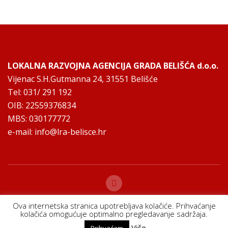
LOKALNA RAZVOJNA AGENCIJA GRADA BELIŠĆA d.o.o.
Vijenac S.H.Gutmanna 24, 31551 Belišće
Tel: 031/ 291 192
OIB: 22559376834
MBS: 030177772
e-mail:
info@lra-belisce.hr
Ova internetska stranica upotrebljava kolačiće. Prihvaćanje
kolačića omogućuje optimalno pregledavanje sadržaja.
Copyright © 2025 |
Pravila privatnosti i zaštite osobnih podataka
|
održavanje:
??
Više