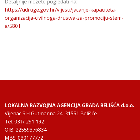
Detaljnije možete pogledati na:
https://udruge.gov.hr/vijesti/jacanje-kapaciteta-
organizacija-civilnoga-drustva-za-promociju-stem-
a/5801
LOKALNA RAZVOJNA AGENCIJA GRADA BELIŠĆA d.o.o.
Vijenac S.H.Gutmanna 24, 31551 Belišće
Tel: 031/ 291 192
OIB: 22559376834
MBS: 030177772