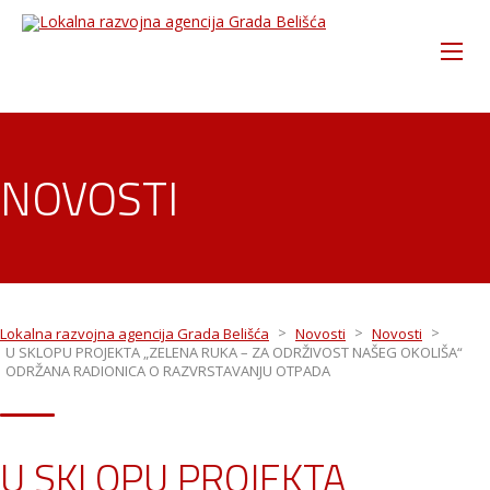
NOVOSTI
>
>
>
Lokalna razvojna agencija Grada Belišća
Novosti
Novosti
U SKLOPU PROJEKTA „ZELENA RUKA – ZA ODRŽIVOST NAŠEG OKOLIŠA“
ODRŽANA RADIONICA O RAZVRSTAVANJU OTPADA
U SKLOPU PROJEKTA