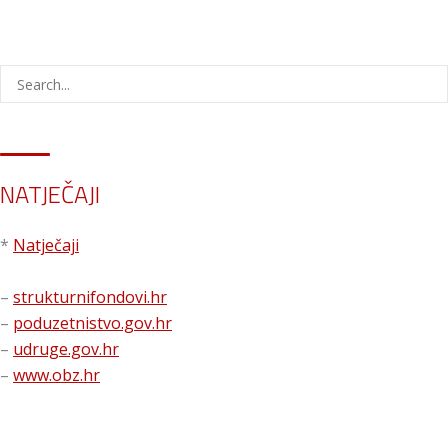
NATJEČAJI
*
Natječaji
–
strukturnifondovi.hr
–
poduzetnistvo.gov.hr
–
udruge.gov.hr
–
www.obz.hr