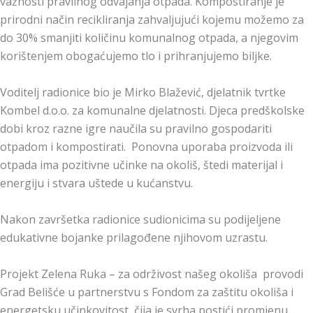
važnosti pravilnog odvajanja otpada. Kompostiranje je
prirodni način recikliranja zahvaljujući kojemu možemo za
do 30% smanjiti količinu komunalnog otpada, a njegovim
korištenjem obogaćujemo tlo i prihranjujemo biljke.
Voditelj radionice bio je Mirko Blažević, djelatnik tvrtke
Kombel d.o.o. za komunalne djelatnosti. Djeca predškolske
dobi kroz razne igre naučila su pravilno gospodariti
otpadom i kompostirati. Ponovna uporaba proizvoda ili
otpada ima pozitivne učinke na okoliš, štedi materijal i
energiju i stvara uštede u kućanstvu.
Nakon završetka radionice sudionicima su podijeljene
edukativne bojanke prilagođene njihovom uzrastu.
Projekt Zelena Ruka – za održivost našeg okoliša provodi
Grad Belišće u partnerstvu s Fondom za zaštitu okoliša i
energetsku učinkovitost, čija je svrha postići promjenu