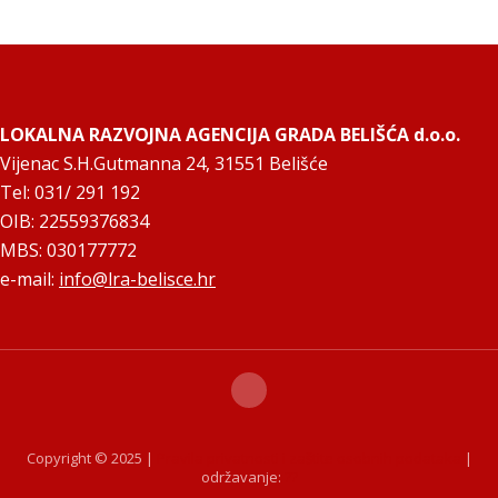
LOKALNA RAZVOJNA AGENCIJA GRADA BELIŠĆA d.o.o.
Vijenac S.H.Gutmanna 24, 31551 Belišće
Tel: 031/ 291 192
OIB: 22559376834
MBS: 030177772
e-mail:
info@lra-belisce.hr
Copyright © 2025 |
Pravila privatnosti i zaštite osobnih podataka
|
održavanje:
??