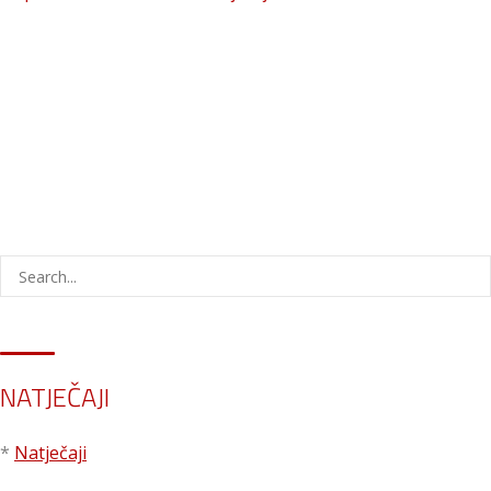
NATJEČAJI
*
Natječaji