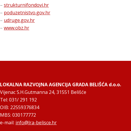
–
strukturnifondovi.hr
–
poduzetnistvo.gov.hr
–
udruge.gov.hr
–
www.obz.hr
LOKALNA RAZVOJNA AGENCIJA GRADA BELIŠĆA d.o.o.
Vijenac S.H.Gutmanna 24, 31551 Belišće
Tel: 031/ 291 192
OIB: 22559376834
MBS: 030177772
e-mail:
info@lra-belisce.hr