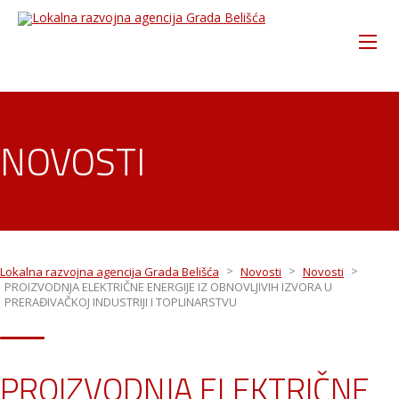
NOVOSTI
>
>
>
Lokalna razvojna agencija Grada Belišća
Novosti
Novosti
PROIZVODNJA ELEKTRIČNE ENERGIJE IZ OBNOVLJIVIH IZVORA U
PRERAĐIVAČKOJ INDUSTRIJI I TOPLINARSTVU
PROIZVODNJA ELEKTRIČNE