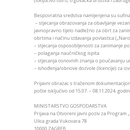
(isključivo obrti, trgovačka društva i zadruge
Bespovratna sredstva namijenjena su sufinan
– stjecanja obrazovanja za obavljanje veza
javnopravno tijelo nadležno za obrt za zani
obrtima i načinu izdavanja povlastica („Naro
– stjecanja osposobljenosti za zanimanje p
– polaganja naučničkog ispita
– stjecanja osnovnih znanja o poučavanju u
– ishođenja/obnove dozvole (licencije) za iz
Prijavni obrazac s traženom dokumentacijo
pošte isključivo od 15.07. – 08.11.2024. godi
MINISTARSTVO GOSPODARSTVA
Prijava na Otvoreni javni poziv za Program 
Ulica grada Vukovara 78
10000 ZAGREB