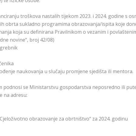
) te fizičke osobe.
ciranju troškova nastalih tijekom 2023. i 2024. godine s os
nih obrta sukladno programima obrazovanja/ispita koje don
manja koja su definirana Pravilnikom o vezanim i povlašteni
dne novine“, broj 42/08)
ogrebnik
čenika
vođenje naukovanja u slučaju promjene sjedišta ili mentora.
m podnosi se Ministarstvu gospodarstva neposredno ili pu
ne na adresu:
„Cjeloživotno obrazovanje za obrtništvo“ za 2024. godinu