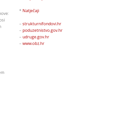
*
Natječaji
nove:
osi
–
strukturnifondovi.hr
m
–
poduzetnistvo.gov.hr
–
udruge.gov.hr
–
www.obz.hr
tem