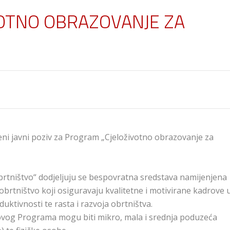
OTNO OBRAZOVANJE ZA
eni javni poziv za Program „Cjeloživotno obrazovanje za
rtništvo“ dodjeljuju se bespovratna sredstava namijenjena
brtništvo koji osiguravaju kvalitetne i motivirane kadrove 
uktivnosti te rasta i razvoja obrtništva.
ovog Programa mogu biti mikro, mala i srednja poduzeća