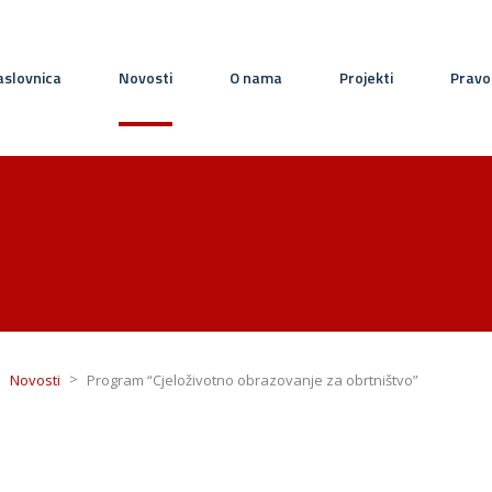
slovnica
Novosti
O nama
Projekti
Pravo
>
>
Novosti
Program “Cjeloživotno obrazovanje za obrtništvo”