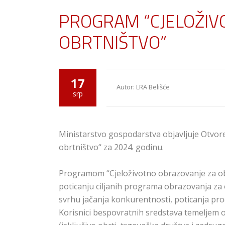
PROGRAM “CJELOŽIV
OBRTNIŠTVO”
17
Autor: LRA Belišće
srp
Ministarstvo gospodarstva objavljuje Otvor
obrtništvo“ za 2024. godinu.
Programom “Cjeloživotno obrazovanje za ob
poticanju ciljanih programa obrazovanja za o
svrhu jačanja konkurentnosti, poticanja prod
Korisnici bespovratnih sredstava temeljem 