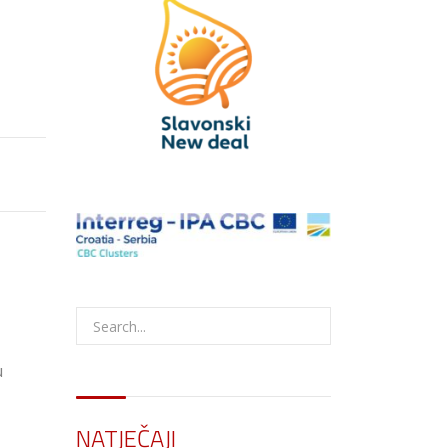
u
NATJEČAJI