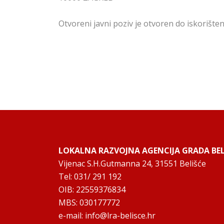
Otvoreni javni poziv je otvoren do iskorišten
LOKALNA RAZVOJNA AGENCIJA GRADA BELI
Vijenac S.H.Gutmanna 24, 31551 Belišće
Tel: 031/ 291 192
OIB: 22559376834
MBS: 030177772
e-mail:
info@lra-belisce.hr