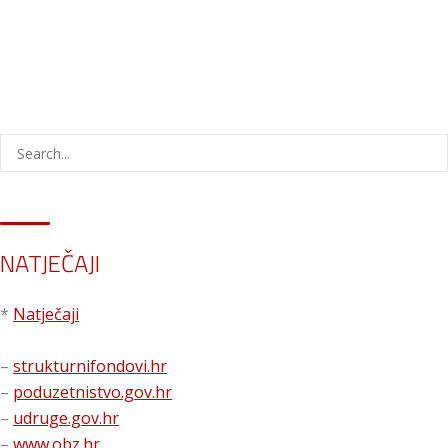
NATJEČAJI
*
Natječaji
–
strukturnifondovi.hr
–
poduzetnistvo.gov.hr
–
udruge.gov.hr
–
www.obz.hr