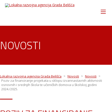
NOVOSTI
>
>
>
Lokalna razvojna agencija Grada Belišća
Novosti
Novosti
Poziv za financiranje projekata u sklopu izvannastavnih aktivnosti
osnovnih i srednjih škola te učeničkih domova u školskoj godini
2024./2025.