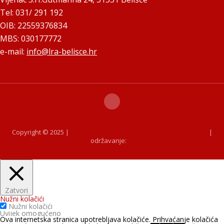
Tel: 031/ 291 192
OIB: 22559376834
MBS: 030177772
e-mail:
info@lra-belisce.hr
Copyright © 2025 |
Pravila privatnosti i zaštite osobnih podataka
|
održavanje:
??
Zatvori
Nužni kolačići
Nužni kolačići
Uvijek omogućeno
Ova internetska stranica upotrebljava kolačiće. Prihvaćanje kolačića