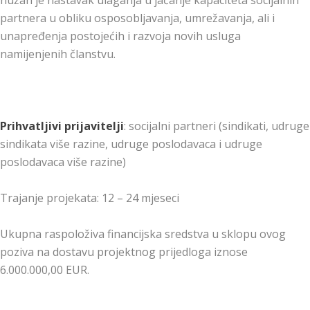
nužan je nastavak ulaganja u jačanje kapaciteta socijalnih
partnera u obliku osposobljavanja, umrežavanja, ali i
unapređenja postojećih i razvoja novih usluga
namijenjenih članstvu.
Prihvatljivi prijavitelji
: socijalni partneri (sindikati, udruge
sindikata više razine, udruge poslodavaca i udruge
poslodavaca više razine)
Trajanje projekata: 12 – 24 mjeseci
Ukupna raspoloživa financijska sredstva u sklopu ovog
poziva na dostavu projektnog prijedloga iznose
6.000.000,00 EUR.