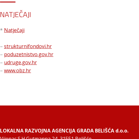
NATJEČAJI
*
Natječaji
–
strukturnifondovi.hr
–
poduzetnistvo.gov.hr
–
udruge.gov.hr
–
www.obz.hr
LOKALNA RAZVOJNA AGENCIJA GRADA BELIŠĆA d.o.o.
Vijenac S.H.Gutmanna 24, 31551 Belišće