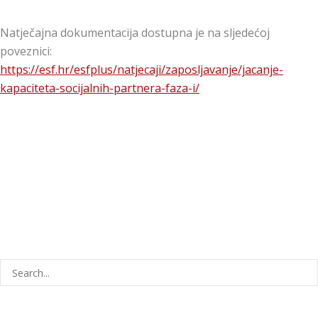
Natječajna dokumentacija dostupna je na sljedećoj
poveznici:
https://esf.hr/esfplus/natjecaji/zaposljavanje/jacanje-
kapaciteta-socijalnih-partnera-faza-i/