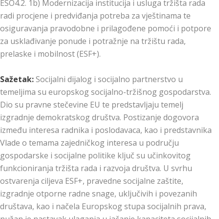
ESO4.2. 1b) Modernizacija institucija i usluga tržišta rada
radi procjene i predviđanja potreba za vještinama te
osiguravanja pravodobne i prilagođene pomoći i potpore
za usklađivanje ponude i potražnje na tržištu rada,
prelaske i mobilnost (ESF+).
Sažetak:
Socijalni dijalog i socijalno partnerstvo u
temeljima su europskog socijalno-tržišnog gospodarstva.
Dio su pravne stečevine EU te predstavljaju temelj
izgradnje demokratskog društva. Postizanje dogovora
između interesa radnika i poslodavaca, kao i predstavnika
Vlade o temama zajedničkog interesa u području
gospodarske i socijalne politike ključ su učinkovitog
funkcioniranja tržišta rada i razvoja društva. U svrhu
ostvarenja ciljeva ESF+, pravedne socijalne zaštite,
izgradnje otporne radne snage, uključivih i povezanih
društava, kao i načela Europskog stupa socijalnih prava,