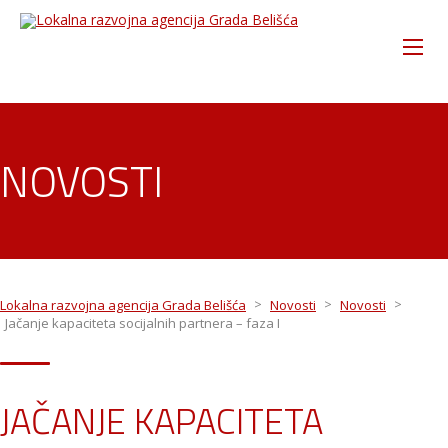
NOVOSTI
>
>
>
Lokalna razvojna agencija Grada Belišća
Novosti
Novosti
Jačanje kapaciteta socijalnih partnera – faza I
JAČANJE KAPACITETA