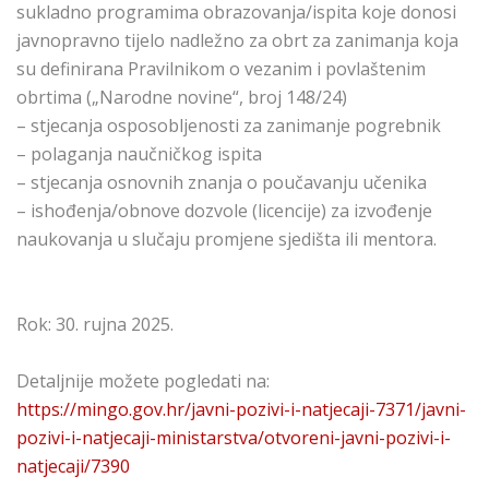
sukladno programima obrazovanja/ispita koje donosi
javnopravno tijelo nadležno za obrt za zanimanja koja
su definirana Pravilnikom o vezanim i povlaštenim
obrtima („Narodne novine“, broj 148/24)
– stjecanja osposobljenosti za zanimanje pogrebnik
– polaganja naučničkog ispita
– stjecanja osnovnih znanja o poučavanju učenika
– ishođenja/obnove dozvole (licencije) za izvođenje
naukovanja u slučaju promjene sjedišta ili mentora.
Rok: 30. rujna 2025.
Detaljnije možete pogledati na:
https://mingo.gov.hr/javni-pozivi-i-natjecaji-7371/javni-
pozivi-i-natjecaji-ministarstva/otvoreni-javni-pozivi-i-
natjecaji/7390