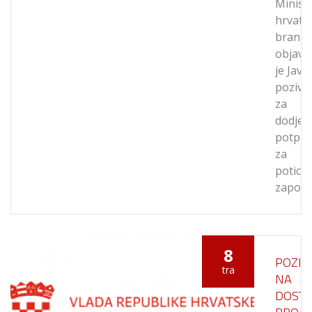
Minist
hrvats
branite
objavil
je Javni
poziv
za
dodjel
potpo
za
potica
zapošl
8
POZIV
tra
NA
DOSTA