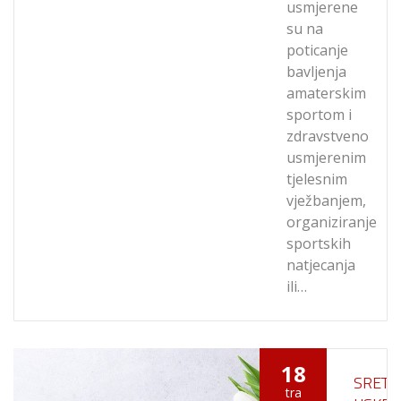
usmjerene
su na
poticanje
bavljenja
amaterskim
sportom i
zdravstveno
usmjerenim
tjelesnim
vježbanjem,
organiziranje
sportskih
natjecanja
ili…
18
SRETA
tra