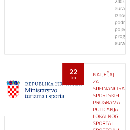
240.00
eura
Iznos
podrš
pojed
progra
eura…
22
NATJEČAJ
tra
ZA
SUFINANCIRAN
SPORTSKIH
PROGRAMA
POTICANJA
LOKALNOG
SPORTA I