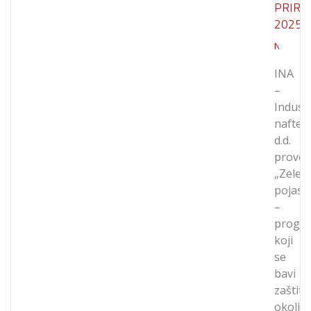
PRIRO
2025.
Novosti
INA
–
Industr
nafte,
d.d.
provod
„Zeleni
pojas“
–
progr
koji
se
bavi
zaštit
okoliš