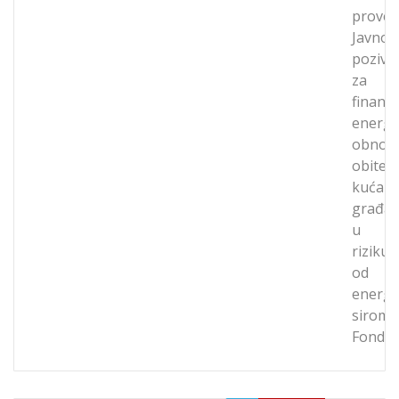
prove
Javnog
poziva
za
financi
energe
obnov
obitelj
kuća
građa
u
riziku
od
energe
siroma
Fond…