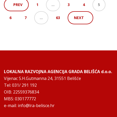
PREV
1
…
3
4
5
6
7
…
63
NEXT
LOKALNA RAZVOJNA AGENCIJA GRADA BELIŠĆA d.o.o.
Vijenac S.H.Gutmanna 24, 31551 Belišće
Tel: 031/ 291 192
OIB: 22559376834
MBS: 030177772
e-mail:
info@lra-belisce.hr