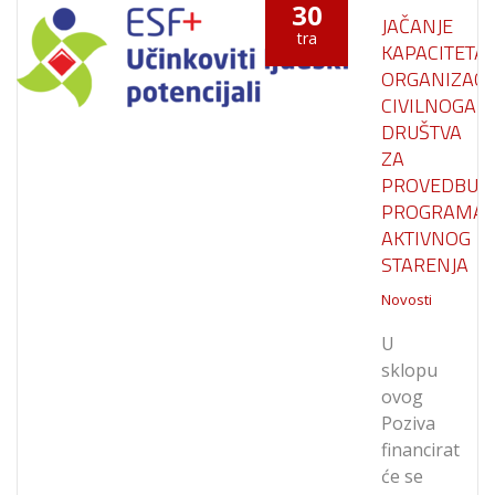
30
JAČANJE
tra
KAPACITETA
ORGANIZACI
CIVILNOGA
DRUŠTVA
ZA
PROVEDBU
PROGRAMA
AKTIVNOG
STARENJA
Novosti
U
sklopu
ovog
Poziva
financirat
će se