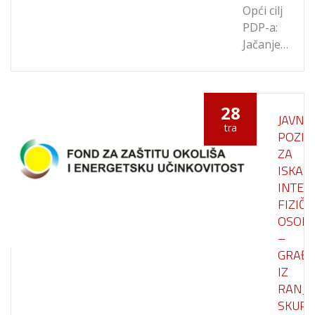
Opći cilj
PDP-a:
Jačanje…
28
JAVNI
tra
POZIV
ZA
ISKAZ
INTER
FIZIČ
OSOB
–
GRAĐ
IZ
RANJI
SKUPI